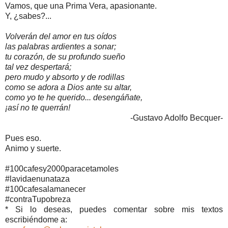
Vamos, que una Prima Vera, apasionante.
Y, ¿sabes?...
Volverán del amor en tus oídos
las palabras ardientes a sonar;
tu corazón, de su profundo sueño
tal vez despertará;
pero mudo y absorto y de rodillas
como se adora a Dios ante su altar,
como yo te he querido... desengáñate,
¡así no te querrán!
-Gustavo Adolfo Becquer-
Pues eso.
Animo y suerte.
#100cafesy2000paracetamoles
#lavidaenunataza
#100cafesalamanecer
#contraTupobreza
* Si lo deseas, puedes comentar sobre mis textos
escribiéndome a: