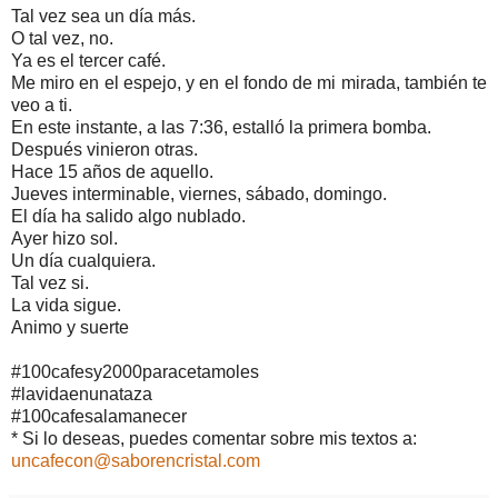
Tal vez sea un día más.
O tal vez, no.
Ya es el tercer café.
Me miro en el espejo, y en el fondo de mi mirada, también te
veo a ti.
En este instante, a las 7:36, estalló la primera bomba.
Después vinieron otras.
Hace 15 años de aquello.
Jueves interminable, viernes, sábado, domingo.
El día ha salido algo nublado.
Ayer hizo sol.
Un día cualquiera.
Tal vez si.
La vida sigue.
Animo y suerte
#100cafesy2000paracetamoles
#lavidaenunataza
#100cafesalamanecer
* Si lo deseas, puedes comentar sobre mis textos a:
uncafecon@saborencristal.com