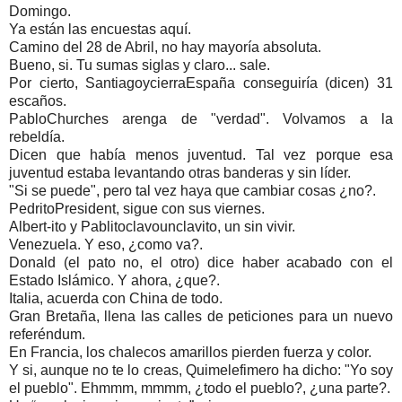
Domingo.
Ya están las encuestas aquí.
Camino del 28 de Abril, no hay mayoría absoluta.
Bueno, si. Tu sumas siglas y claro... sale.
Por cierto, SantiagoycierraEspaña conseguiría (dicen) 31
escaños.
PabloChurches arenga de "verdad". Volvamos a la
rebeldía.
Dicen que había menos juventud. Tal vez porque esa
juventud estaba levantando otras banderas y sin líder.
"Si se puede", pero tal vez haya que cambiar cosas ¿no?.
PedritoPresident, sigue con sus viernes.
Albert-ito y Pablitoclavounclavito, un sin vivir.
Venezuela. Y eso, ¿como va?.
Donald (el pato no, el otro) dice haber acabado con el
Estado Islámico. Y ahora, ¿que?.
Italia, acuerda con China de todo.
Gran Bretaña, llena las calles de peticiones para un nuevo
referéndum.
En Francia, los chalecos amarillos pierden fuerza y color.
Y si, aunque no te lo creas, Quimelefimero ha dicho: "Yo soy
el pueblo". Ehmmm, mmmm, ¿todo el pueblo?, ¿una parte?.