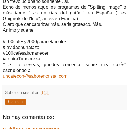
Un “revolucionario sonriente”, si.
Echo de menos aquellos programas de "Spitting Image" o
más tarde "Las noticias del guiñol" en España ("Les
Guignols de l'Info", antes en Francia).
Claro que caricaturizar más, sería grotesco. Más.
Animo y suerte.
#100cafesy2000paracetamoles
#lavidaenunataza
#100cafesalamanecer
#contraTupobreza
* Si lo deseas, puedes comentar sobre mis "cafés"
escribiendo a:
uncafecon@saborencristal.com
Sabor en cristal
en
8:13
Compartir
No hay comentarios: