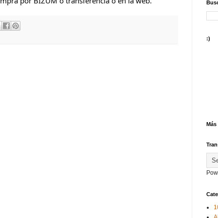
ompra por BIZUM o transferencia o en la web.
Busc
:)
Más 
Tran
Pow
Cate
1
A