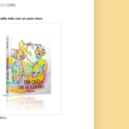
2013
(256)
cafés más con un puto virus
libro -