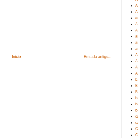
A
A
a
A
A
a
a
a
A
Inicio
Entrada antigua
A
A
A
b
B
B
b
b
b
c
c
C