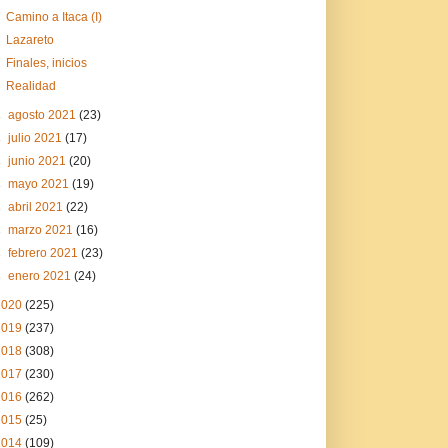
Camino a Itaca (I)
Lazareto
Finales, inicios
Realidad
►
agosto 2021
(23)
►
julio 2021
(17)
►
junio 2021
(20)
►
mayo 2021
(19)
►
abril 2021
(22)
►
marzo 2021
(16)
►
febrero 2021
(23)
►
enero 2021
(24)
2020
(225)
2019
(237)
2018
(308)
2017
(230)
2016
(262)
2015
(25)
2014
(109)