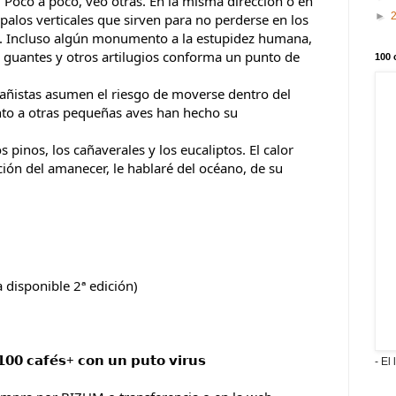
 Poco a poco, veo otras. En la misma dirección o en 
►
palos verticales que sirven para no perderse en los 
as. Incluso algún monumento a la estupidez humana, 
 guantes y otros artilugios conforma un punto de 
100 
añistas asumen el riesgo de moverse dentro del 
nto a otras pequeñas aves han hecho su 
pinos, los cañaverales y los eucaliptos. El calor 
ión del amanecer, le hablaré del océano, de su 
𝘀 (Ya disponible 2ª edición)
𝟬𝟬 𝗰𝗮𝗳𝗲́𝘀+ 𝗰𝗼𝗻 𝘂𝗻 𝗽𝘂𝘁𝗼 𝘃𝗶𝗿𝘂𝘀
- El 