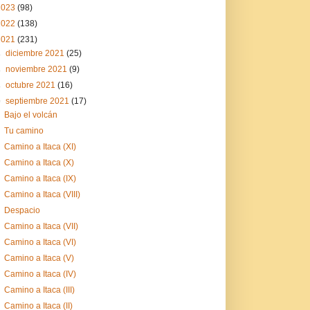
2023
(98)
2022
(138)
2021
(231)
►
diciembre 2021
(25)
►
noviembre 2021
(9)
►
octubre 2021
(16)
▼
septiembre 2021
(17)
Bajo el volcán
Tu camino
Camino a Itaca (XI)
Camino a Itaca (X)
Camino a Itaca (IX)
Camino a Itaca (VIII)
Despacio
Camino a Itaca (VII)
Camino a Itaca (VI)
Camino a Itaca (V)
Camino a Itaca (IV)
Camino a Itaca (III)
Camino a Itaca (II)