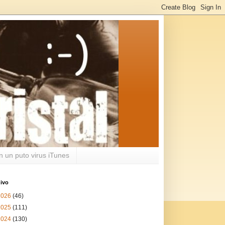
n un puto virus iTunes
ivo
2026
(46)
2025
(111)
2024
(130)