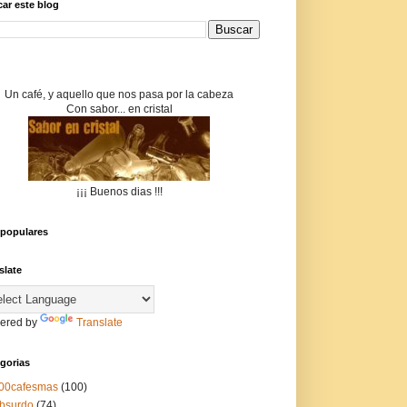
ar este blog
Un café, y aquello que nos pasa por la cabeza
Con sabor... en cristal
¡¡¡ Buenos dias !!!
populares
slate
ered by
Translate
gorias
00cafesmas
(100)
bsurdo
(74)