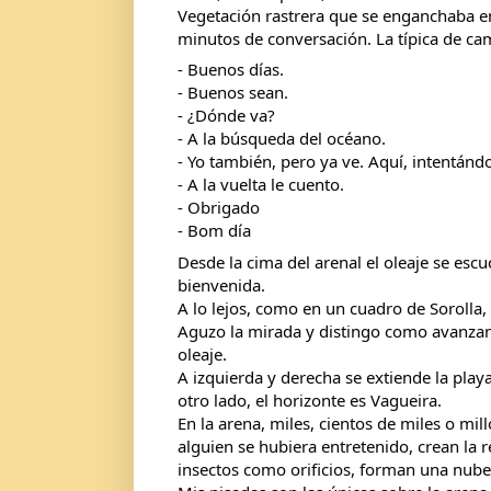
Vegetación rastrera que se enganchaba en 
minutos de conversación. La típica de cam
- Buenos días.
- Buenos sean.
- ¿Dónde va?
- A la búsqueda del océano.
- Yo también, pero ya ve. Aquí, intentánd
- A la vuelta le cuento.
- Obrigado
- Bom día
Desde la cima del arenal el oleaje se escu
bienvenida.
A lo lejos, como en un cuadro de Sorolla, 
Aguzo la mirada y distingo como avanzan 
oleaje.
A izquierda y derecha se extiende la playa.
otro lado, el horizonte es Vagueira.
En la arena, miles, cientos de miles o mil
alguien se hubiera entretenido, crean la re
insectos como orificios, forman una nube