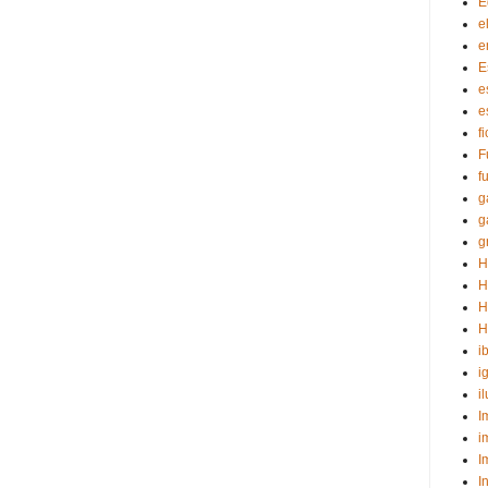
E
e
e
E
e
e
f
F
f
g
g
g
H
H
H
H
i
i
i
I
i
I
I