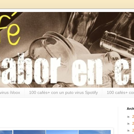
virus iVoox
100 cafés+ con un puto virus Spotify
100 cafés+ co
Arch
►
►
►