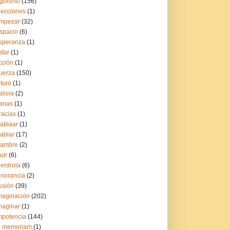
goismo
(156)
lecciones
(1)
mpezar
(32)
spacio
(6)
speranza
(1)
star
(1)
icción
(1)
uerza
(150)
uturo
(1)
alicia
(2)
anas
(1)
racias
(1)
ablaar
(1)
ablar
(17)
ambre
(2)
uir
(6)
berdrola
(6)
gnorancia
(2)
lusión
(39)
maginación
(202)
maginar
(1)
mpotencia
(144)
n memoriam
(1)