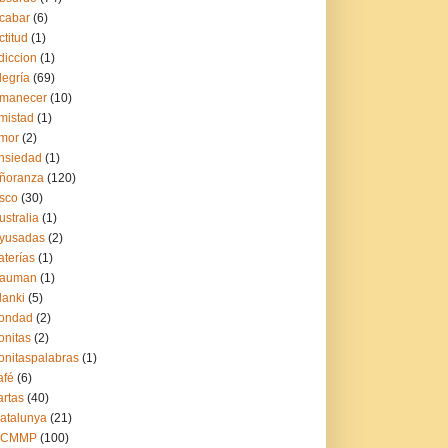
cabar
(6)
ctitud
(1)
diccion
(1)
legría
(69)
manecer
(10)
mistad
(1)
mor
(2)
nsiedad
(1)
ñoranza
(120)
sco
(30)
ustralia
(1)
yusadas
(2)
aterías
(1)
auman
(1)
lanki
(5)
ondad
(2)
onitas
(2)
onitaspalabras
(1)
afé
(6)
artas
(40)
atalunya
(21)
CCMMP
(100)