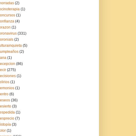
horradas
(2)
ocinoterapia
(1)
oncursos
(1)
onfianza
(4)
orazon
(1)
oronavirus
(331)
oronials
(2)
ulturainquieta
(5)
umpleaños
(2)
ana
(1)
ecepcion
(86)
ecir
(275)
ecisiones
(1)
elirios
(1)
emonios
(1)
entro
(6)
eseos
(36)
esierto
(3)
espedida
(1)
esprecio
(7)
istopía
(3)
olor
(1)