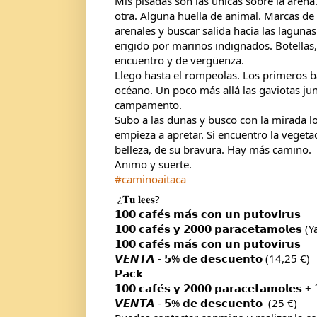
Mis pisadas son las únicas sobre la arena.
otra. Alguna huella de animal. Marcas de 
arenales y buscar salida hacia las lagun
erigido por marinos indignados. Botellas,
encuentro y de vergüenza.
Llego hasta el rompeolas. Los primeros b
océano. Un poco más allá las gaviotas ju
campamento.
Subo a las dunas y busco con la mirada los 
empieza a apretar. Si encuentro la vegetac
belleza, de su bravura. Hay más camino.
Animo y suerte.
#caminoaitaca
 ¿𝐓𝐮 𝐥𝐞𝐞𝐬?
𝟭𝟬𝟬 𝗰𝗮𝗳𝗲́𝘀 𝗺𝗮́𝘀 𝗰𝗼𝗻 𝘂𝗻 𝗽𝘂𝘁𝗼𝘃𝗶𝗿𝘂𝘀
𝟭𝟬𝟬 𝗰𝗮𝗳𝗲́𝘀 𝘆 𝟮𝟬𝟬𝟬 𝗽𝗮𝗿𝗮𝗰𝗲𝘁𝗮𝗺𝗼𝗹
𝟭𝟬𝟬 𝗰𝗮𝗳𝗲́𝘀 𝗺𝗮́𝘀 𝗰𝗼𝗻 𝘂𝗻 𝗽𝘂𝘁𝗼𝘃𝗶𝗿𝘂𝘀
𝙑𝙀𝙉𝙏𝘼 - 𝟱% 𝗱𝗲 𝗱𝗲𝘀𝗰𝘂𝗲𝗻𝘁𝗼 (14,25 €)
𝗣𝗮𝗰𝗸
𝟭𝟬𝟬 𝗰𝗮𝗳𝗲́𝘀 𝘆 𝟮𝟬𝟬𝟬 𝗽𝗮𝗿𝗮𝗰𝗲𝘁𝗮𝗺𝗼𝗹𝗲𝘀 + 
𝙑𝙀𝙉𝙏𝘼 - 𝟱% 𝗱𝗲 𝗱𝗲𝘀𝗰𝘂𝗲𝗻𝘁𝗼  (25 €)