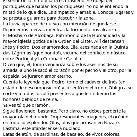
El señor de la inmobiliaria es brasileño. Se queja del 
portugués que hablan los portugueses. Yo no le entiendo la 
mitad de lo que dice. Es simpático y amable. Conoce lugares y 
se presta a guiarnos para descubrir la zona.
La lluvia aparece de nuevo con intención de quedarse.
Reponemos fuerzas mientras la tormenta nos alcanza. 
El Mosteiro de Alcobaça, Patrimonio de la Humanidad y la 
mayor iglesia gótica de la Orden del Cister. Allí descansan 
Inés y Pedro. Dos enamorados. Ella, asesinada en la Quinta 
das Lágrimas (¡que bonito!), victima del conflicto dinástico 
entre Portugal y la Corona de Castilla. 
Dicen que, él, tomo venganza sobre los asesinos de su 
amada; a uno le sacó el corazón por el pecho y al otro, por la 
espalda. Se juraron amor eterno.
Cuenta la leyenda que, Pedro, tomó el cadáver de Inés (en 
estado de descomposición) y la sentó en el trono. Obligo a su 
corte y a todos los allí presentes a que le rindieran los 
honores debidos de reina.
Ya ves tú que dramón.
Sigue lloviendo, bastante. Pero claro, no debes perderte la 
mayor ola del mundo. Impresionantes imágenes, el océano 
en todo su esplendor. Olas, olas que arrasan en Nazaré.
Lástima, este atardecer será nublado.
Latas de atún, de sardinas, de bacalao, de vivos colores, 