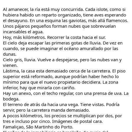
Al amanecer, la ría está muy concurrida. Cada islote, como si 
hubiera habido un reparto organizado, tiene aves esperando 
el desayuno. En una esquina las gaviotas, más allá flamencos. 
Unos pájaros pequeños forman nubes que sobrevuelan 
incansables el agua.
Hoy, más kilómetros. Recorrer la costa hacia el sur.
El cielo deja escapar las primeras gotas de lluvia. De vez en 
cuando, se puede imaginar el océano amurallado por las 
dunas.
Cielo gris, lluvia. Vuelve a despejarse, pero las nubes van y 
vienen.
Lástima, la casa esta demasiado cerca de la carretera. El piso 
superior está reformado, aunque podrían haber hecho lo 
mínimo para que el nuevo propietario decidiera. La zona 
inferior, hay que mirarla con cariño. 
Hay un anexo, con el techo regular, con una prensa de uva. La 
bodega.
El terreno de atrás da hacia una vega. Tiene vistas. Podría 
servir, pero la carretera manda demasiado.
A pocos kilómetros, los precios se multiplican por dos, por 
tres e incluso por cinco. Imágenes de postal cara.
Famaliçao, São Martinho do Porto.