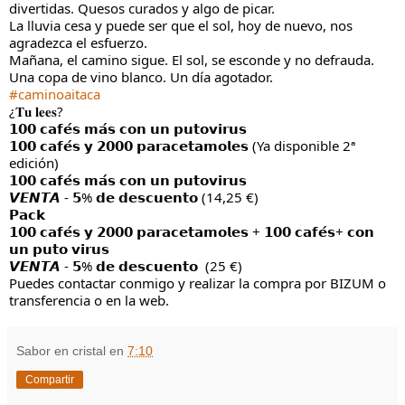
divertidas. Quesos curados y algo de picar.
La lluvia cesa y puede ser que el sol, hoy de nuevo, nos 
agradezca el esfuerzo.
Mañana, el camino sigue. El sol, se esconde y no defrauda.
Una copa de vino blanco. Un día agotador. 
#caminoaitaca
¿𝐓𝐮 𝐥𝐞𝐞𝐬?
𝟭𝟬𝟬 𝗰𝗮𝗳𝗲́𝘀 𝗺𝗮́𝘀 𝗰𝗼𝗻 𝘂𝗻 𝗽𝘂𝘁𝗼𝘃𝗶𝗿𝘂𝘀
𝟭𝟬𝟬 𝗰𝗮𝗳𝗲́𝘀 𝘆 𝟮𝟬𝟬𝟬 𝗽𝗮𝗿𝗮𝗰𝗲𝘁𝗮𝗺𝗼𝗹𝗲𝘀 (Ya disponible 2ª 
edición)
𝟭𝟬𝟬 𝗰𝗮𝗳𝗲́𝘀 𝗺𝗮́𝘀 𝗰𝗼𝗻 𝘂𝗻 𝗽𝘂𝘁𝗼𝘃𝗶𝗿𝘂𝘀
𝙑𝙀𝙉𝙏𝘼 - 𝟱% 𝗱𝗲 𝗱𝗲𝘀𝗰𝘂𝗲𝗻𝘁𝗼 (14,25 €)
𝗣𝗮𝗰𝗸
𝟭𝟬𝟬 𝗰𝗮𝗳𝗲́𝘀 𝘆 𝟮𝟬𝟬𝟬 𝗽𝗮𝗿𝗮𝗰𝗲𝘁𝗮𝗺𝗼𝗹𝗲𝘀 + 𝟭𝟬𝟬 𝗰𝗮𝗳𝗲́𝘀+ 𝗰𝗼𝗻 
𝘂𝗻 𝗽𝘂𝘁𝗼 𝘃𝗶𝗿𝘂𝘀
𝙑𝙀𝙉𝙏𝘼 - 𝟱% 𝗱𝗲 𝗱𝗲𝘀𝗰𝘂𝗲𝗻𝘁𝗼  (25 €)
Puedes contactar conmigo y realizar la compra por BIZUM o 
transferencia o en la web.
Sabor en cristal
en
7:10
Compartir