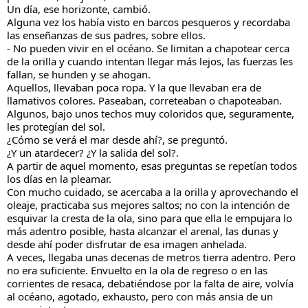
Un día, ese horizonte, cambió.
Alguna vez los había visto en barcos pesqueros y recordaba 
las enseñanzas de sus padres, sobre ellos.
- No pueden vivir en el océano. Se limitan a chapotear cerca 
de la orilla y cuando intentan llegar más lejos, las fuerzas les 
fallan, se hunden y se ahogan.
Aquellos, llevaban poca ropa. Y la que llevaban era de 
llamativos colores. Paseaban, correteaban o chapoteaban. 
Algunos, bajo unos techos muy coloridos que, seguramente, 
les protegían del sol.
¿Cómo se verá el mar desde ahí?, se preguntó.
¿Y un atardecer? ¿Y la salida del sol?.
A partir de aquel momento, esas preguntas se repetían todos 
los días en la pleamar.
Con mucho cuidado, se acercaba a la orilla y aprovechando el 
oleaje, practicaba sus mejores saltos; no con la intención de 
esquivar la cresta de la ola, sino para que ella le empujara lo 
más adentro posible, hasta alcanzar el arenal, las dunas y 
desde ahí poder disfrutar de esa imagen anhelada.
A veces, llegaba unas decenas de metros tierra adentro. Pero 
no era suficiente. Envuelto en la ola de regreso o en las 
corrientes de resaca, debatiéndose por la falta de aire, volvía 
al océano, agotado, exhausto, pero con más ansia de un 