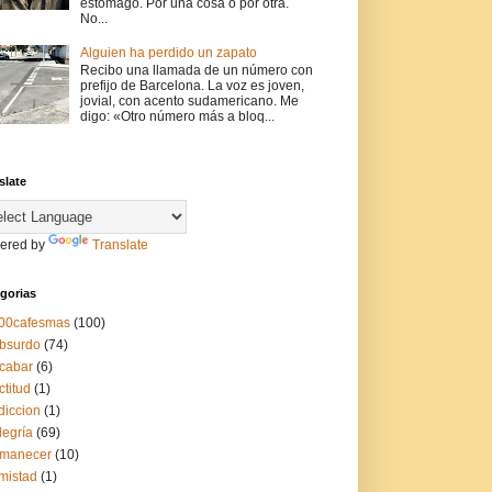
estómago. Por una cosa o por otra.
No...
Alguien ha perdido un zapato
Recibo una llamada de un número con
prefijo de Barcelona. La voz es joven,
jovial, con acento sudamericano. Me
digo: «Otro número más a bloq...
slate
ered by
Translate
gorias
00cafesmas
(100)
bsurdo
(74)
cabar
(6)
ctitud
(1)
diccion
(1)
legría
(69)
manecer
(10)
mistad
(1)