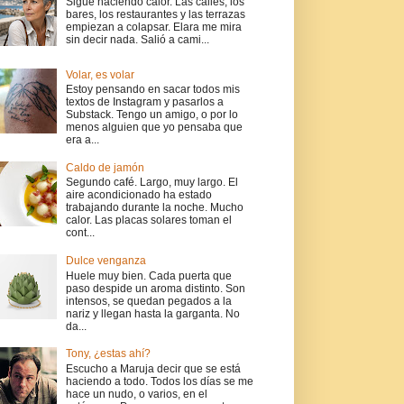
Sigue haciendo calor. Las calles, los
bares, los restaurantes y las terrazas
empiezan a colapsar. Elara me mira
sin decir nada. Salió a cami...
Volar, es volar
Estoy pensando en sacar todos mis
textos de Instagram y pasarlos a
Substack. Tengo un amigo, o por lo
menos alguien que yo pensaba que
era a...
Caldo de jamón
Segundo café. Largo, muy largo. El
aire acondicionado ha estado
trabajando durante la noche. Mucho
calor. Las placas solares toman el
cont...
Dulce venganza
Huele muy bien. Cada puerta que
paso despide un aroma distinto. Son
intensos, se quedan pegados a la
nariz y llegan hasta la garganta. No
da...
Tony, ¿estas ahí?
Escucho a Maruja decir que se está
haciendo a todo. Todos los días se me
hace un nudo, o varios, en el