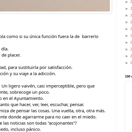
►
►
►
►
►
pla como si su única función fuera la de  barrerlo 
►
►
 día.
►
 de placer.
►
►
d, para sustituirla por satisfacción. 
ión y su viaje a la adicción.
100 
Un ligero vaivén, casi imperceptible, pero que 
mente, sobrecoge un poco.
o en el Ayuntamiento.
nto que hacer, ver, leer, escuchar, pensar.
iza de pensar las cosas. Una vuelta, otra, otra más. 
liente donde agarrarme para no caer en el miedo.
 las noticias son todas “acojonantes”?
iedo, incluso pánico.