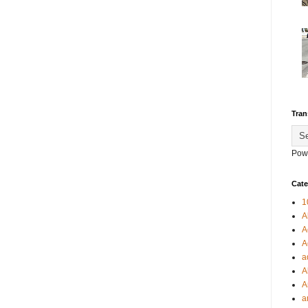
Tran
Pow
Cate
1
A
A
A
a
A
A
a