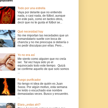
populares
Todo por una estrella
Vaya por delante que no entiendo
nada, o casi nada, de fútbol, aunque
en este país, como en tantos otros,
decir que no te gusta el fútbol se...
Qué necesidad hay
No me importan las necedades que un
exmandatario suelte con boca de
chancla y no me preocupa si debería o
no pedir disculpas por ellas. Pero...
Yo no era así
Me siento como alguien que no creía
ser. Tal vez haya sido yo el
equivocado todo este tiempo. Quizá
se confirme aquello de que solo somos
...
Fuego purificador
No tengo ni idea de quién es Juan
Sxxxx. Por algún motivo, esta semana
he leído o escuchado ese nombre
demasiadas veces. Busco y encuentro.
...
Elara ¿estas ahí?