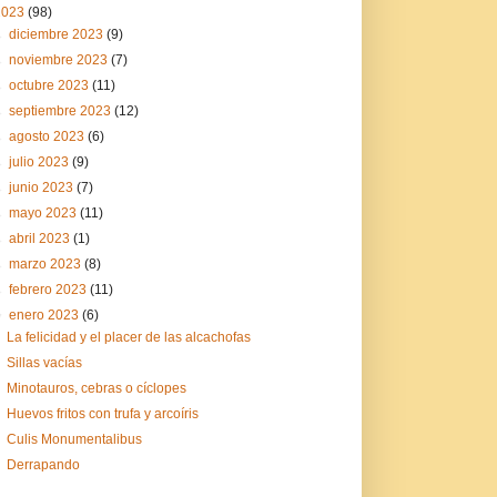
2023
(98)
►
diciembre 2023
(9)
►
noviembre 2023
(7)
►
octubre 2023
(11)
►
septiembre 2023
(12)
►
agosto 2023
(6)
►
julio 2023
(9)
►
junio 2023
(7)
►
mayo 2023
(11)
►
abril 2023
(1)
►
marzo 2023
(8)
►
febrero 2023
(11)
▼
enero 2023
(6)
La felicidad y el placer de las alcachofas
Sillas vacías
Minotauros, cebras o cíclopes
Huevos fritos con trufa y arcoíris
Culis Monumentalibus
Derrapando