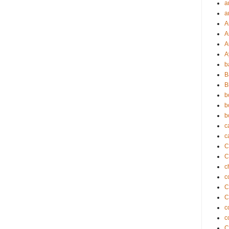
a
a
A
A
A
A
b
B
B
b
b
b
c
c
C
c
c
C
C
c
c
C