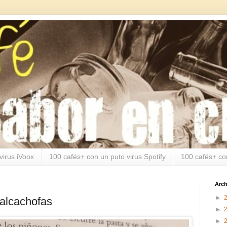
virus iVoox
100 cafés+ con un puto virus Spotify
100 cafés+ co
Arch
►
s alcachofas
►
►