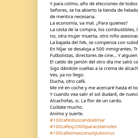
Y para colmo, año de elecciones de todos 
Señores, se ha abierto la tienda de helado
de mentira necesaria.
La economía, va mal. ¿Para quienes?
La cesta de la compra, los combustibles, la 
no, otra mujer muerta, otro niño asesina
La bajada del IVA, se compensa con subid
En Níjar se desaloja a 500 inmigrantes. T
Futbolistas, directores de cine… Y alguien
El caldo de jamón del otro día me salió
Sigo dándole vueltas a la crema de alcach
Ves, ya no llego. 
Ducha, otro café. 
Me iré en coche y me acercaré hasta el to
Y cuando vea salir el sol dudaré, de nuevo.
Alcachofas, si. La flor de un cardo.
Cuídate mucho.
Animo y suerte.
#100cafesbuscandoelmar
#100cafesy2000paracetamoles
#100cafesmasconunputovirus