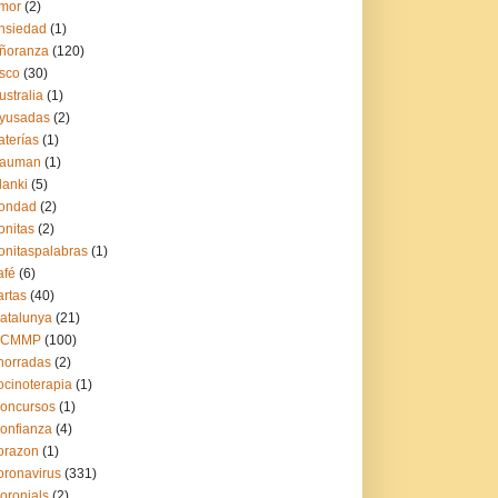
mor
(2)
nsiedad
(1)
ñoranza
(120)
sco
(30)
ustralia
(1)
yusadas
(2)
aterías
(1)
auman
(1)
lanki
(5)
ondad
(2)
onitas
(2)
onitaspalabras
(1)
afé
(6)
artas
(40)
atalunya
(21)
CCMMP
(100)
horradas
(2)
ocinoterapia
(1)
oncursos
(1)
onfianza
(4)
orazon
(1)
oronavirus
(331)
oronials
(2)