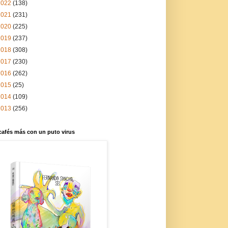
2022
(138)
2021
(231)
2020
(225)
2019
(237)
2018
(308)
2017
(230)
2016
(262)
2015
(25)
2014
(109)
2013
(256)
cafés más con un puto virus