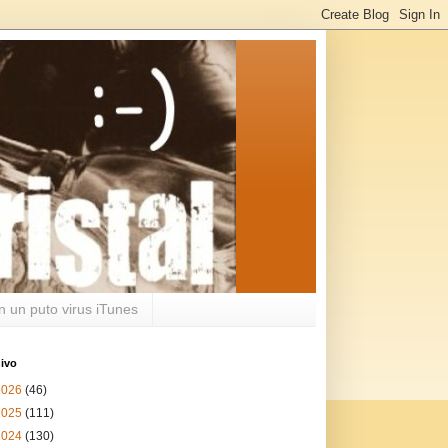
n un puto virus iTunes
ivo
2026
(46)
2025
(111)
2024
(130)