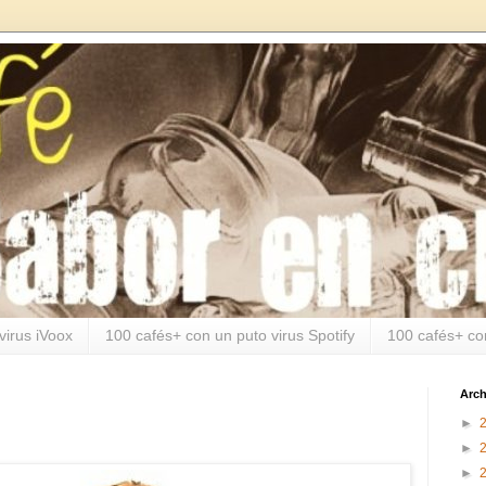
virus iVoox
100 cafés+ con un puto virus Spotify
100 cafés+ co
Arch
►
►
►