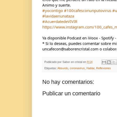
Animo y suerte.
#yocontigo
#100cafesconunputovirus
#u
#lavidaenunataza
#AcuerdatedeVIVIR
https://www.instagram.com/100_cafes_
Ya disponible Podcast en iVoox - Spotify -
* Si lo deseas, puedes comentar sobre mis 
uncafecon@saborencristal.com o colaborar
Publicado por
Sabor en cristal
en
9:14
Etiquetas:
Absurdo
,
coronavirus
,
Hablar
,
Reflexiones
No hay comentarios:
Publicar un comentario