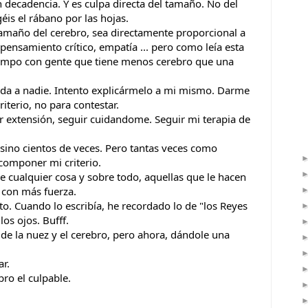
 decadencia. Y es culpa directa del tamaño. No del 
is el rábano por las hojas.
tamaño del cerebro, sea directamente proporcional a 
pensamiento crítico, empatía ... pero como leía esta 
empo con gente que tiene menos cerebro que una 
ada a nadie. Intento explicármelo a mi mismo. Darme 
terio, no para contestar.
r extensión, seguir cuidandome. Seguir mi terapia de 
.
ino cientos de veces. Pero tantas veces como 
ecomponer mi criterio.
e cualquier cosa y sobre todo, aquellas que le hacen 
 con más fuerza.
esto. Cuando lo escribía, he recordado lo de "los Reyes 
os ojos. Bufff.
 de la nuez y el cerebro, pero ahora, dándole una 
ar.
bro el culpable.
.