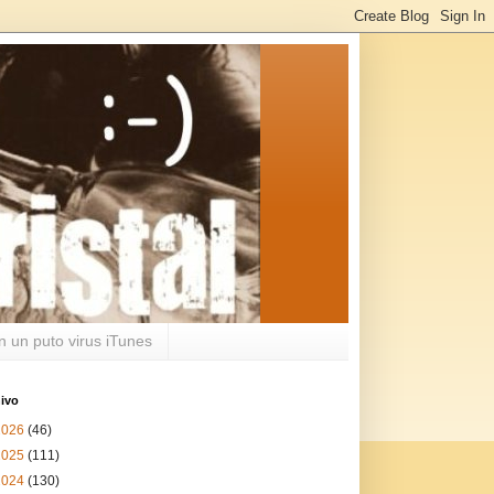
n un puto virus iTunes
ivo
2026
(46)
2025
(111)
2024
(130)