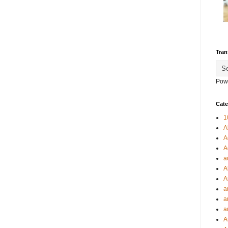
Tran
Pow
Cate
1
A
A
A
a
A
A
a
a
a
A