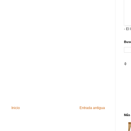
- El 
Busc
:)
Inicio
Entrada antigua
Más 