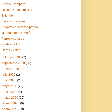
Busque, compare....
La cabeza en otro sitio
Entender
Bailar con el viento
Negarte en defensa propia
Mirando dentro. María
Perros y collares
Grietas de luz
Flores y velas
►
octubre 2020
(22)
►
septiembre 2020
(20)
►
agosto 2020
(21)
►
julio 2020
(1)
►
junio 2020
(23)
►
mayo 2020
(22)
►
abril 2020
(24)
►
marzo 2020
(20)
►
febrero 2020
(9)
►
enero 2020
(19)