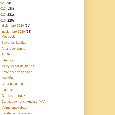
2023
(98)
2022
(138)
2021
(231)
2020
(225)
►
diciembre 2020
(21)
▼
noviembre 2020
(23)
Megadetó
Salvar la Navidad
Amanecer con Isi
Ad10s
Libertas
Merry "echar de menos"
Amanecer en Venecia
Maricón
Carta de ajuste
9.000 km
Cerebro de nuez
Cartas que nunca enviaré (XIV)
#Virustontodebaba
La isla de los famosos