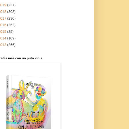
2019
(237)
2018
(308)
2017
(230)
2016
(262)
2015
(25)
2014
(109)
2013
(256)
cafés más con un puto virus