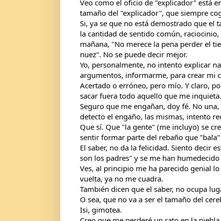
Veo como el oficio de "explicador" está en
tamaño del "explicador", que siempre cogé
Si, ya se que no está demostrado que el 
la cantidad de sentido común, raciocinio, 
mañana, "No merece la pena perder el ti
nuez". No se puede decir mejor.
Yo, personalmente, no intento explicar n
argumentos, informarme, para crear mi cri
Acertado o erróneo, pero mío. Y claro, po
sacar fuera todo aquello que me inquieta
Seguro que me engañan, doy fé. No una, s
detecto el engaño, las mismas, intento r
Que sí. Que "la gente" (me incluyo) se cre
sentir formar parte del rebaño que "bala"
El saber, no da la felicidad. Siento decir 
son los padres" y se me han humedecido l
Ves, al principio me ha parecido genial lo
vuelta, ya no me cuadra.
También dicen que el saber, no ocupa lug
O sea, que no va a ser el tamaño del cere
Isi, gimotea. 
Creo que me perderé un rato en la niebla