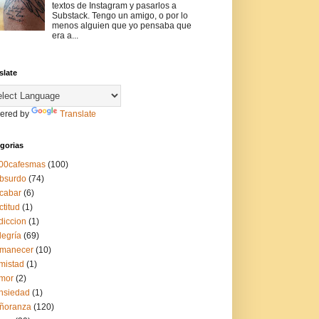
textos de Instagram y pasarlos a
Substack. Tengo un amigo, o por lo
menos alguien que yo pensaba que
era a...
slate
ered by
Translate
gorias
00cafesmas
(100)
bsurdo
(74)
cabar
(6)
ctitud
(1)
diccion
(1)
legría
(69)
manecer
(10)
mistad
(1)
mor
(2)
nsiedad
(1)
ñoranza
(120)