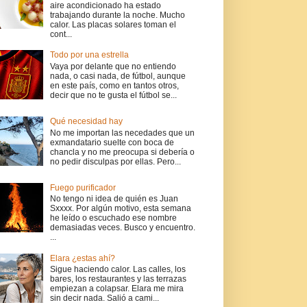
aire acondicionado ha estado
trabajando durante la noche. Mucho
calor. Las placas solares toman el
cont...
Todo por una estrella
Vaya por delante que no entiendo
nada, o casi nada, de fútbol, aunque
en este país, como en tantos otros,
decir que no te gusta el fútbol se...
Qué necesidad hay
No me importan las necedades que un
exmandatario suelte con boca de
chancla y no me preocupa si debería o
no pedir disculpas por ellas. Pero...
Fuego purificador
No tengo ni idea de quién es Juan
Sxxxx. Por algún motivo, esta semana
he leído o escuchado ese nombre
demasiadas veces. Busco y encuentro.
...
Elara ¿estas ahí?
Sigue haciendo calor. Las calles, los
bares, los restaurantes y las terrazas
empiezan a colapsar. Elara me mira
sin decir nada. Salió a cami...