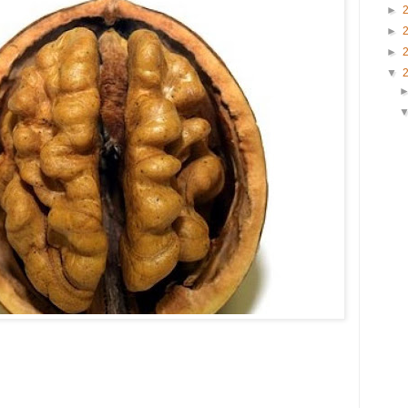
►
►
►
▼