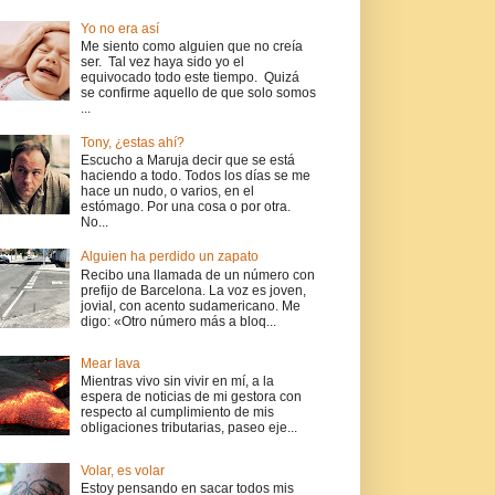
Yo no era así
Me siento como alguien que no creía
ser. Tal vez haya sido yo el
equivocado todo este tiempo. Quizá
se confirme aquello de que solo somos
...
Tony, ¿estas ahí?
Escucho a Maruja decir que se está
haciendo a todo. Todos los días se me
hace un nudo, o varios, en el
estómago. Por una cosa o por otra.
No...
Alguien ha perdido un zapato
Recibo una llamada de un número con
prefijo de Barcelona. La voz es joven,
jovial, con acento sudamericano. Me
digo: «Otro número más a bloq...
Mear lava
Mientras vivo sin vivir en mí, a la
espera de noticias de mi gestora con
respecto al cumplimiento de mis
obligaciones tributarias, paseo eje...
Volar, es volar
Estoy pensando en sacar todos mis