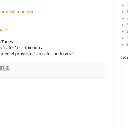
►
ncafealamanecer
►
►
►
mas/
►
►
 iTunes
►
"cafés" escribiendo a: 
 en el proyecto "Un café con tu voz"
100 