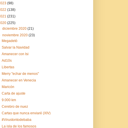
2023
(98)
2022
(138)
2021
(231)
2020
(225)
►
diciembre 2020
(21)
▼
noviembre 2020
(23)
Megadetó
Salvar la Navidad
Amanecer con Isi
Ad10s
Libertas
Merry "echar de menos"
Amanecer en Venecia
Maricón
Carta de ajuste
9.000 km
Cerebro de nuez
Cartas que nunca enviaré (XIV)
#Virustontodebaba
La isla de los famosos