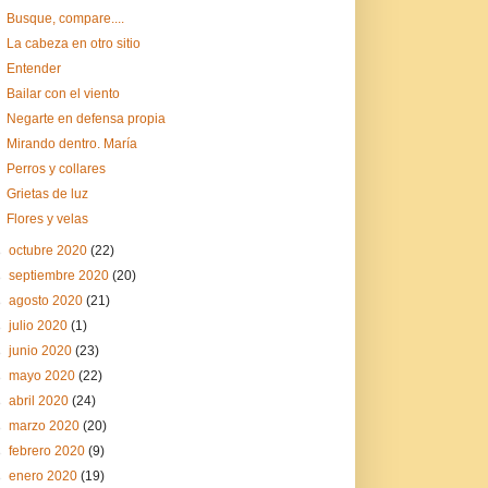
Busque, compare....
La cabeza en otro sitio
Entender
Bailar con el viento
Negarte en defensa propia
Mirando dentro. María
Perros y collares
Grietas de luz
Flores y velas
►
octubre 2020
(22)
►
septiembre 2020
(20)
►
agosto 2020
(21)
►
julio 2020
(1)
►
junio 2020
(23)
►
mayo 2020
(22)
►
abril 2020
(24)
►
marzo 2020
(20)
►
febrero 2020
(9)
►
enero 2020
(19)