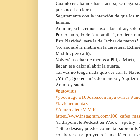
Cuando estábamos hasta arriba, se negaba a 
pues no. Lo cierra. 
Seguramente con la intención de que los ma
familia.
Aunque, si hacemos caso a las cifras, sol
Por lo tanto, lo de "en familia", no tiene m
Esta Navidad, será la de "echar de menos".
Yo, añoraré la niebla en la carretera. Echaré
Madrid, pero allí).
Volveré a echar de menos a Pili, a María, a
llegar, ese calor al abrir la puerta. 
Tal vez no tenga nada que ver con la Navid
¿Y tu? ¿Que echarás de menos? ¿A quien?
Animo y suerte.
#putovirus
#yocontigo
#100cafesconunputovirus
#unc
#lavidaenunataza
#AcuerdatedeVIVIR
https://www.instagram.com/100_cafes_mas
Ya disponible Podcast en iVoox - Spotify -
* Si lo deseas, puedes comentar sobre mis "
colaborar en el proyecto "Un café con tu v