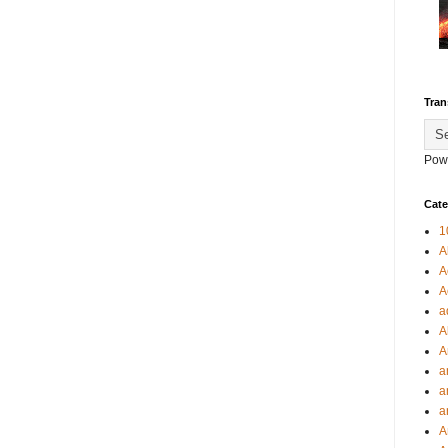
Tran
Pow
Cate
1
A
A
A
a
A
A
a
a
a
A