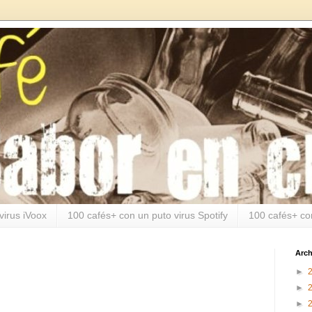
virus iVoox
100 cafés+ con un puto virus Spotify
100 cafés+ co
Arch
►
►
►