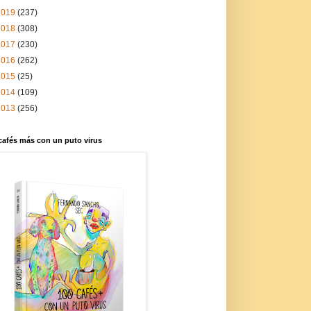
2019
(237)
2018
(308)
2017
(230)
2016
(262)
2015
(25)
2014
(109)
2013
(256)
cafés más con un puto virus