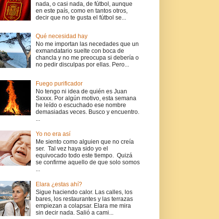
nada, o casi nada, de fútbol, aunque
en este país, como en tantos otros,
decir que no te gusta el fútbol se...
Qué necesidad hay
No me importan las necedades que un
exmandatario suelte con boca de
chancla y no me preocupa si debería o
no pedir disculpas por ellas. Pero...
Fuego purificador
No tengo ni idea de quién es Juan
Sxxxx. Por algún motivo, esta semana
he leído o escuchado ese nombre
demasiadas veces. Busco y encuentro.
...
Yo no era así
Me siento como alguien que no creía
ser. Tal vez haya sido yo el
equivocado todo este tiempo. Quizá
se confirme aquello de que solo somos
...
Elara ¿estas ahí?
Sigue haciendo calor. Las calles, los
bares, los restaurantes y las terrazas
empiezan a colapsar. Elara me mira
sin decir nada. Salió a cami...