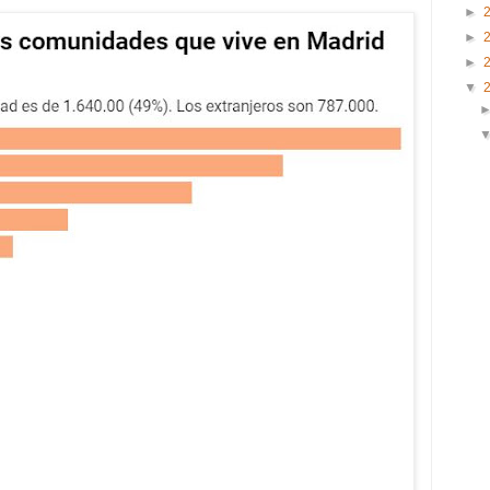
►
►
►
▼