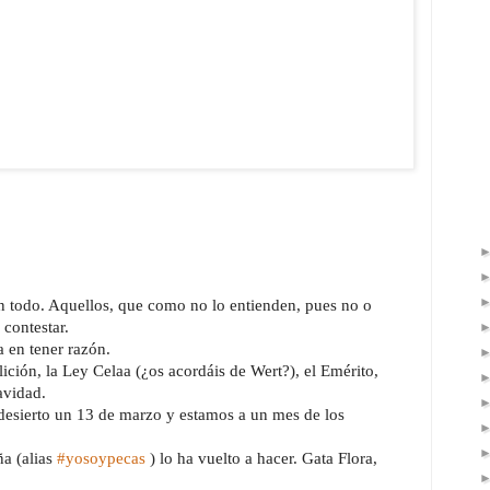
n todo. Aquellos, que como no lo entienden, pues no o 
 contestar.
a en tener razón.
ición, la Ley Celaa (¿os acordáis de Wert?), el Emérito, 
Navidad.
esierto un 13 de marzo y estamos a un mes de los 
a (alias 
#yosoypecas
 ) lo ha vuelto a hacer. Gata Flora, 