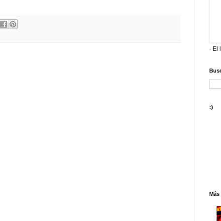
- El 
Busc
:)
Más 