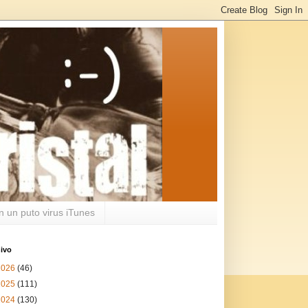
n un puto virus iTunes
ivo
2026
(46)
2025
(111)
2024
(130)