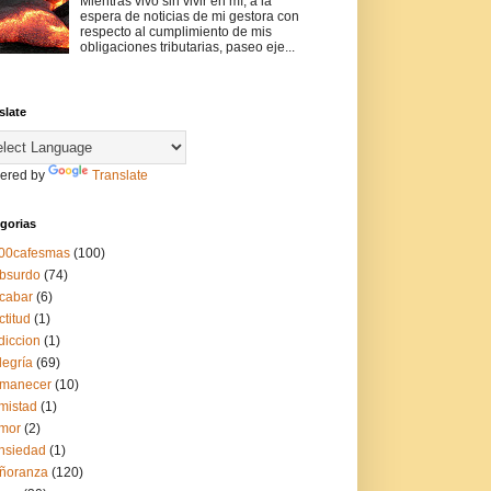
Mientras vivo sin vivir en mí, a la
espera de noticias de mi gestora con
respecto al cumplimiento de mis
obligaciones tributarias, paseo eje...
slate
ered by
Translate
gorias
00cafesmas
(100)
bsurdo
(74)
cabar
(6)
ctitud
(1)
diccion
(1)
legría
(69)
manecer
(10)
mistad
(1)
mor
(2)
nsiedad
(1)
ñoranza
(120)