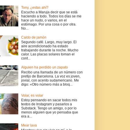
Tony, ¿estas ahí?
Escucho a Maruja decir que se está
haciendo a todo. Todos los días se me
hace un nudo, o varios, en el
estómago. Por una cosa o por otra.
No...
Caldo de jamón
Segundo café. Largo, muy largo. El
aire acondicionado ha estado
trabajando durante la noche. Mucho
calor. Las placas solares toman el
cont...
Alguien ha perdido un zapato
Recibo una llamada de un número con
prefijo de Barcelona. La voz es joven,
jovial, con acento sudamericano. Me
digo: «Otro número más a bloq...
Volar, es volar
Estoy pensando en sacar todos mis
textos de Instagram y pasarlos a
Substack. Tengo un amigo, o por lo
menos alguien que yo pensaba que
era a...
Mear lava