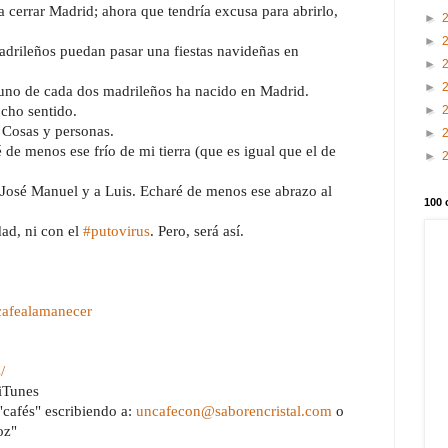
cerrar Madrid; ahora que tendría excusa para abrirlo, 
►
►
drileños puedan pasar una fiestas navideñas en 
►
►
o uno de cada dos madrileños ha nacido en Madrid.
►
ucho sentido.
 Cosas y personas.
►
 de menos ese frío de mi tierra (que es igual que el de 
►
 José Manuel y a Luis. Echaré de menos ese abrazo al 
100 
ad, ni con el 
#putovirus
. Pero, será así.
afealamanecer
/
 iTunes
cafés" escribiendo a: 
uncafecon@saborencristal.com
 o 
oz"