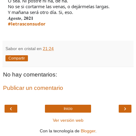
O sea. Ni postre ni na, de na.
No se si cortarme las venas, o dejármelas largas.
Y mañana será otro día. Si, eso.
𝑨𝒈𝒐𝒔𝒕𝒐, 𝟐𝟎𝟐𝟏
#letrasconsudor
Sabor en cristal
en
21:24
Compartir
No hay comentarios:
Publicar un comentario
‹
›
Inicio
Ver versión web
Con la tecnología de
Blogger
.