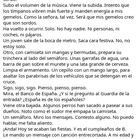
Subo el volumen de la música. Viene la subida. Intento que 
los tímpanos vibren más fuerte y manden energía a mis 
gemelos. Como la señora, tal vez. Será que mis gemelos creo 
que son sordos.
Ha vuelto a ocurrir. Solo. No hay nadie. Ni personas, ni 
coches, ni pájaros.
Un joven sale de la boca de metro. Saca cara festiva. No, no 
estoy solo. 
Otro, con camiseta sin mangas y bermudas, prepara su 
trinchera al lado del semáforo. Unas garrafas de agua, una 
barra de pan sobre el murete y una lata grande de cerveza. 
Limpia el armamento. Un cepillo con un mango largo, para 
asaltar los parabrisas de los vehículos que se detengan en el 
cruce.
Sigo, sigo, sigo. Pienso, pienso, pienso.
Mira, el Banco de España. ¿Y si le pregunto al Guardia de la 
entrada? ¿España es de los españoles? 
Viene otra bajada. Algunos perros han sacado a pasear a sus 
dueños. Noto como el sudor me empapa la camiseta.
Un semáforo. Miro los mensajes. Contesto alguno. No puedo 
hablar, me falta aliento.
¡Anda! Hoy se acaban las fiestas. Y es el cumpleaños de B.
Le mando un mensaje con canción entrecortada. A mi edad y 