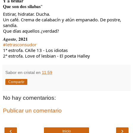
𝐘 𝐚 𝐛𝐫𝐢𝐥𝐥𝐚𝐫
𝐐𝐮𝐞 𝐬𝐨𝐧 𝐝𝐨𝐬 𝐬𝐢́𝐥𝐚𝐛𝐚𝐬"
Estirar, hidratar. Ducha.
Un café. Crema de calabacín y atún empanado. De postre, 
sandía.
Que días aquellos ¿verdad?
𝑨𝒈𝒐𝒔𝒕𝒐, 𝟐𝟎𝟐𝟏
#letrasconsudor
1ª estrofa. CAlle 13 - Los idiotas
2ª estrofa. Love of lesbian - El poeta Halley
Sabor en cristal
en
11:59
Compartir
No hay comentarios:
Publicar un comentario
‹
›
Inicio