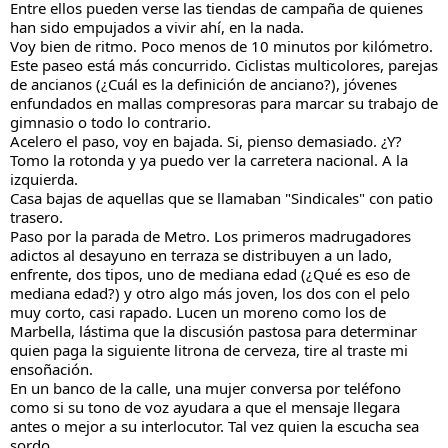
Entre ellos pueden verse las tiendas de campaña de quienes 
han sido empujados a vivir ahí, en la nada. 
Voy bien de ritmo. Poco menos de 10 minutos por kilómetro. 
Este paseo está más concurrido. Ciclistas multicolores, parejas 
de ancianos (¿Cuál es la definición de anciano?), jóvenes 
enfundados en mallas compresoras para marcar su trabajo de 
gimnasio o todo lo contrario.
Acelero el paso, voy en bajada. Si, pienso demasiado. ¿Y?
Tomo la rotonda y ya puedo ver la carretera nacional. A la 
izquierda. 
Casa bajas de aquellas que se llamaban "Sindicales" con patio 
trasero.
Paso por la parada de Metro. Los primeros madrugadores 
adictos al desayuno en terraza se distribuyen a un lado, 
enfrente, dos tipos, uno de mediana edad (¿Qué es eso de 
mediana edad?) y otro algo más joven, los dos con el pelo 
muy corto, casi rapado. Lucen un moreno como los de 
Marbella, lástima que la discusión pastosa para determinar 
quien paga la siguiente litrona de cerveza, tire al traste mi 
ensoñación. 
En un banco de la calle, una mujer conversa por teléfono 
como si su tono de voz ayudara a que el mensaje llegara 
antes o mejor a su interlocutor. Tal vez quien la escucha sea 
sordo.