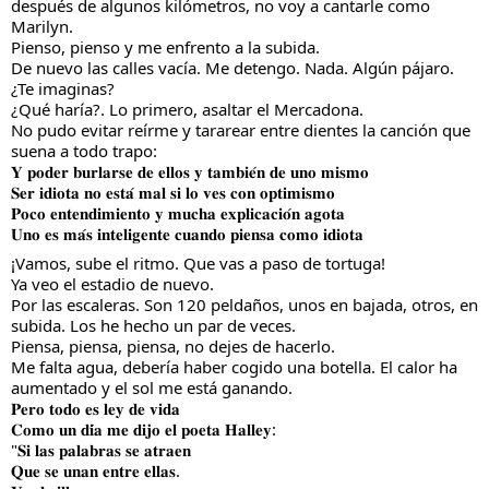
después de algunos kilómetros, no voy a cantarle como 
Marilyn.
Pienso, pienso y me enfrento a la subida.
De nuevo las calles vacía. Me detengo. Nada. Algún pájaro. 
¿Te imaginas?
¿Qué haría?. Lo primero, asaltar el Mercadona.
No pudo evitar reírme y tararear entre dientes la canción que 
suena a todo trapo:
𝐘 𝐩𝐨𝐝𝐞𝐫 𝐛𝐮𝐫𝐥𝐚𝐫𝐬𝐞 𝐝𝐞 𝐞𝐥𝐥𝐨𝐬 𝐲 𝐭𝐚𝐦𝐛𝐢𝐞́𝐧 𝐝𝐞 𝐮𝐧𝐨 𝐦𝐢𝐬𝐦𝐨
𝐒𝐞𝐫 𝐢𝐝𝐢𝐨𝐭𝐚 𝐧𝐨 𝐞𝐬𝐭𝐚́ 𝐦𝐚𝐥 𝐬𝐢 𝐥𝐨 𝐯𝐞𝐬 𝐜𝐨𝐧 𝐨𝐩𝐭𝐢𝐦𝐢𝐬𝐦𝐨
𝐏𝐨𝐜𝐨 𝐞𝐧𝐭𝐞𝐧𝐝𝐢𝐦𝐢𝐞𝐧𝐭𝐨 𝐲 𝐦𝐮𝐜𝐡𝐚 𝐞𝐱𝐩𝐥𝐢𝐜𝐚𝐜𝐢𝐨́𝐧 𝐚𝐠𝐨𝐭𝐚
𝐔𝐧𝐨 𝐞𝐬 𝐦𝐚́𝐬 𝐢𝐧𝐭𝐞𝐥𝐢𝐠𝐞𝐧𝐭𝐞 𝐜𝐮𝐚𝐧𝐝𝐨 𝐩𝐢𝐞𝐧𝐬𝐚 𝐜𝐨𝐦𝐨 𝐢𝐝𝐢𝐨𝐭𝐚
¡Vamos, sube el ritmo. Que vas a paso de tortuga!
Ya veo el estadio de nuevo.
Por las escaleras. Son 120 peldaños, unos en bajada, otros, en 
subida. Los he hecho un par de veces.
Piensa, piensa, piensa, no dejes de hacerlo.
Me falta agua, debería haber cogido una botella. El calor ha 
aumentado y el sol me está ganando.
𝐏𝐞𝐫𝐨 𝐭𝐨𝐝𝐨 𝐞𝐬 𝐥𝐞𝐲 𝐝𝐞 𝐯𝐢𝐝𝐚
𝐂𝐨𝐦𝐨 𝐮𝐧 𝐝𝐢́𝐚 𝐦𝐞 𝐝𝐢𝐣𝐨 𝐞𝐥 𝐩𝐨𝐞𝐭𝐚 𝐇𝐚𝐥𝐥𝐞𝐲:
"𝐒𝐢 𝐥𝐚𝐬 𝐩𝐚𝐥𝐚𝐛𝐫𝐚𝐬 𝐬𝐞 𝐚𝐭𝐫𝐚𝐞𝐧
𝐐𝐮𝐞 𝐬𝐞 𝐮𝐧𝐚𝐧 𝐞𝐧𝐭𝐫𝐞 𝐞𝐥𝐥𝐚𝐬.