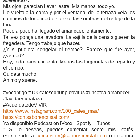
acelerado?.
Mis ojos, parecían llevar lastre. Mis manos, todo yo.
He vuelto a la cama y por el ventanal de la terraza veía los
cambios de tonalidad del cielo, las sombras del reflejo de la
luna.
Poco a poco ha llegado el amanecer, lentamente.
Tal vez ponga una lavadora. La vajilla de la cena sigue en la
fregadera. Tengo trabajo que hacer.
¿Y si pudiera congelar el tiempo?. Parece que fue ayer,
¿verdad?
Hoy, todo parece ir lento. Menos las furgonetas de reparto y
el tiempo.
Cuídate mucho.
Animo y suerte.
#yocontigo #100cafesconunputovirus #uncafealamanecer
#lavidaenunataza
#AcuerdatedeVIVIR
https://www.instagram.com/100_cafes_mas/
https://con.saborencristal.com/
Ya disponible Podcast en iVoox - Spotify - iTunes
* Si lo deseas, puedes comentar sobre mis "cafés"
escribiendo a:
uncafecon@saborencristal.com
o colaborar