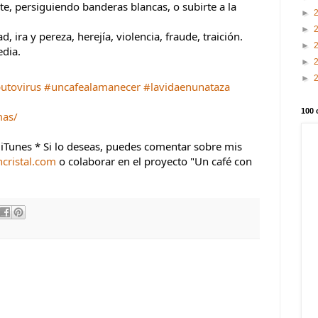
e, persiguiendo banderas blancas, o subirte a la 
►
►
d, ira y pereza, herejía, violencia, fraude, traición. 
►
edia.
►
►
utovirus
#uncafealamanecer
#lavidaenunataza
100 
mas/
- iTunes * Si lo deseas, puedes comentar sobre mis 
cristal.com
 o colaborar en el proyecto "Un café con 