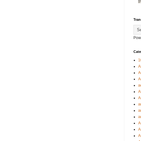
Tran
Pow
Cate
1
A
A
A
a
A
A
a
a
a
A
A
A