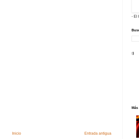
- El 
Busc
:)
Más 
Inicio
Entrada antigua