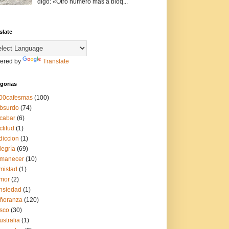
digo: «Otro número más a bloq...
slate
ered by
Translate
gorias
00cafesmas
(100)
bsurdo
(74)
cabar
(6)
ctitud
(1)
diccion
(1)
legría
(69)
manecer
(10)
mistad
(1)
mor
(2)
nsiedad
(1)
ñoranza
(120)
sco
(30)
ustralia
(1)