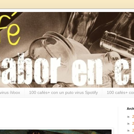
virus iVoox
100 cafés+ con un puto virus Spotify
100 cafés+ co
Arch
►
►
►