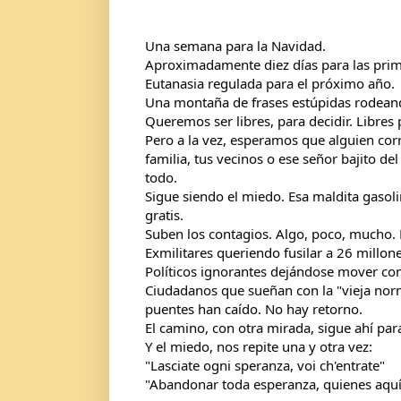
Una semana para la Navidad.
Aproximadamente diez días para las prim
Eutanasia regulada para el próximo año.
Una montaña de frases estúpidas rodeand
Queremos ser libres, para decidir. Libres
Pero a la vez, esperamos que alguien corr
familia, tus vecinos o ese señor bajito del
todo.
Sigue siendo el miedo. Esa maldita gasolin
gratis.
Suben los contagios. Algo, poco, mucho. E
Exmilitares queriendo fusilar a 26 millone
Políticos ignorantes dejándose mover como
Ciudadanos que sueñan con la "vieja nor
puentes han caído. No hay retorno.
El camino, con otra mirada, sigue ahí par
Y el miedo, nos repite una y otra vez:
"Lasciate ogni speranza, voi ch'entrate"
"Abandonar toda esperanza, quienes aquí