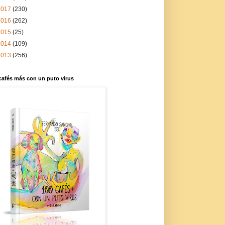
2017
(230)
2016
(262)
2015
(25)
2014
(109)
2013
(256)
cafés más con un puto virus