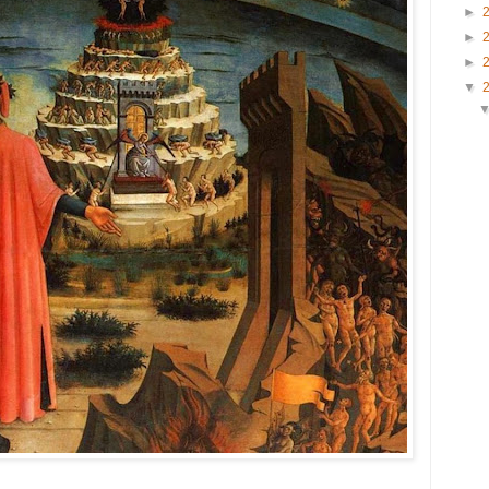
►
►
►
▼