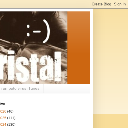
n un puto virus iTunes
ivo
2026
(46)
2025
(111)
2024
(130)