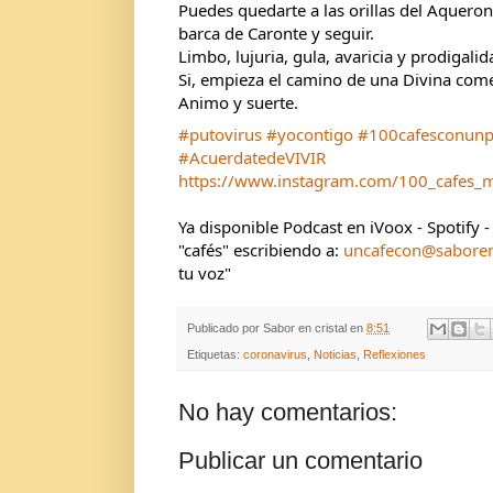
Puedes quedarte a las orillas del Aqueront
barca de Caronte y seguir.
Limbo, lujuria, gula, avaricia y prodigalida
Si, empieza el camino de una Divina com
Animo y suerte.
#putovirus
#yocontigo
#100cafesconunp
#AcuerdatedeVIVIR
https://www.instagram.com/100_cafes_
Ya disponible Podcast en iVoox - Spotify 
"cafés" escribiendo a: 
uncafecon@saboren
tu voz"
Publicado por
Sabor en cristal
en
8:51
Etiquetas:
coronavirus
,
Noticias
,
Reflexiones
No hay comentarios:
Publicar un comentario