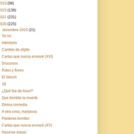
2023
(98)
2022
(138)
2021
(231)
2020
(225)
▼
diciembre 2020
(21)
Ya no
Intentarlo
Cambio de dígito
Cartas que nunca enviaré (XVI)
Discursos
Patos y flores
El Grinch
18
¿Qué fue de Asun?
Que tiemble la muerte
Divina comedia
A otra cosa, mariposa
Palabras bonitas
Cartas que nunca enviaré (XV)
Hacerse mayor