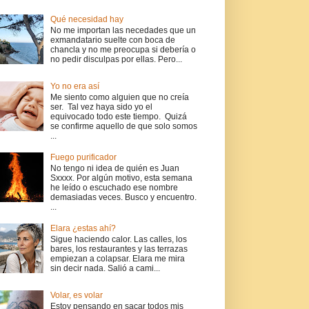
Qué necesidad hay
No me importan las necedades que un
exmandatario suelte con boca de
chancla y no me preocupa si debería o
no pedir disculpas por ellas. Pero...
Yo no era así
Me siento como alguien que no creía
ser. Tal vez haya sido yo el
equivocado todo este tiempo. Quizá
se confirme aquello de que solo somos
...
Fuego purificador
No tengo ni idea de quién es Juan
Sxxxx. Por algún motivo, esta semana
he leído o escuchado ese nombre
demasiadas veces. Busco y encuentro.
...
Elara ¿estas ahí?
Sigue haciendo calor. Las calles, los
bares, los restaurantes y las terrazas
empiezan a colapsar. Elara me mira
sin decir nada. Salió a cami...
Volar, es volar
Estoy pensando en sacar todos mis