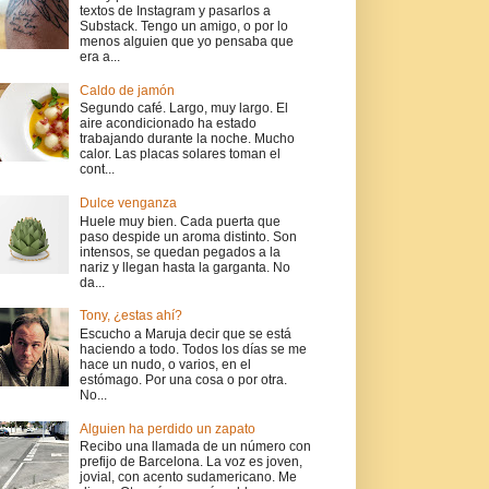
textos de Instagram y pasarlos a
Substack. Tengo un amigo, o por lo
menos alguien que yo pensaba que
era a...
Caldo de jamón
Segundo café. Largo, muy largo. El
aire acondicionado ha estado
trabajando durante la noche. Mucho
calor. Las placas solares toman el
cont...
Dulce venganza
Huele muy bien. Cada puerta que
paso despide un aroma distinto. Son
intensos, se quedan pegados a la
nariz y llegan hasta la garganta. No
da...
Tony, ¿estas ahí?
Escucho a Maruja decir que se está
haciendo a todo. Todos los días se me
hace un nudo, o varios, en el
estómago. Por una cosa o por otra.
No...
Alguien ha perdido un zapato
Recibo una llamada de un número con
prefijo de Barcelona. La voz es joven,
jovial, con acento sudamericano. Me