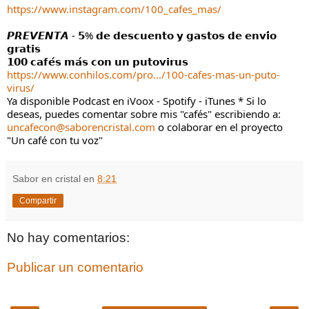
https://www.instagram.com/100_cafes_mas/
𝙋𝙍𝙀𝙑𝙀𝙉𝙏𝘼 - 𝟱% 𝗱𝗲 𝗱𝗲𝘀𝗰𝘂𝗲𝗻𝘁𝗼 𝘆 𝗴𝗮𝘀𝘁𝗼𝘀 𝗱𝗲 𝗲𝗻𝘃𝗶́𝗼 
𝗴𝗿𝗮𝘁𝗶𝘀
𝟭𝟬𝟬 𝗰𝗮𝗳𝗲́𝘀 𝗺𝗮́𝘀 𝗰𝗼𝗻 𝘂𝗻 𝗽𝘂𝘁𝗼𝘃𝗶𝗿𝘂𝘀
https://www.conhilos.com/pro.../100-cafes-mas-un-puto-
virus/
Ya disponible Podcast en iVoox - Spotify - iTunes * Si lo 
deseas, puedes comentar sobre mis "cafés" escribiendo a: 
uncafecon@saborencristal.com
 o colaborar en el proyecto 
"Un café con tu voz"
Sabor en cristal
en
8:21
Compartir
No hay comentarios:
Publicar un comentario