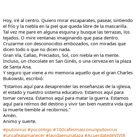
Hoy, iré al centro. Quiero mirar escaparates, pasear, sintiendo 
el frío y la niebla en la piel que queda libre de la mascarilla.
Tal vez me pare en alguna esquina y busque las terrazas, los 
tejados. O mire ventanas imaginando que pasa dentro.
Cruzarme con desconocidos embozados, con miradas que 
dicen todo o que no dicen nada. 
Gran Vía, Callao, Preciados, Sol, con niebla en la mente.
Incluso, un chocolate en San Ginés, o una cerveza en la plaza 
de Santa Ana.
Y seguro que viene a mi memoria aquello que el gran Charles 
Bukowski, escribió:
“Estamos aquí para desaprender las enseñanzas de la iglesia, 
el estado y nuestro sistema educativo. Estamos aquí para 
tomar cerveza. Estamos aquí para matar la guerra. Estamos 
aquí para reírnos del destino y vivir tan bien nuestra vida que 
la muerte tiemble al recibirnos.”
Amén.
Animo y suerte.
#putovirus
#yocontigo
#100cafesmasconunputovirus
#uncafealamanecer
#lavidaenunataza
#AcuerdatedeVIVIR