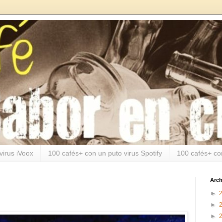
virus iVoox
100 cafés+ con un puto virus Spotify
100 cafés+ co
Arch
►
►
►