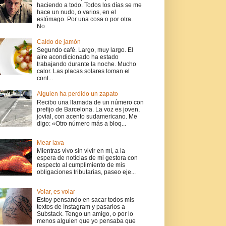
haciendo a todo. Todos los días se me
hace un nudo, o varios, en el
estómago. Por una cosa o por otra.
No...
Caldo de jamón
Segundo café. Largo, muy largo. El
aire acondicionado ha estado
trabajando durante la noche. Mucho
calor. Las placas solares toman el
cont...
Alguien ha perdido un zapato
Recibo una llamada de un número con
prefijo de Barcelona. La voz es joven,
jovial, con acento sudamericano. Me
digo: «Otro número más a bloq...
Mear lava
Mientras vivo sin vivir en mí, a la
espera de noticias de mi gestora con
respecto al cumplimiento de mis
obligaciones tributarias, paseo eje...
Volar, es volar
Estoy pensando en sacar todos mis
textos de Instagram y pasarlos a
Substack. Tengo un amigo, o por lo
menos alguien que yo pensaba que