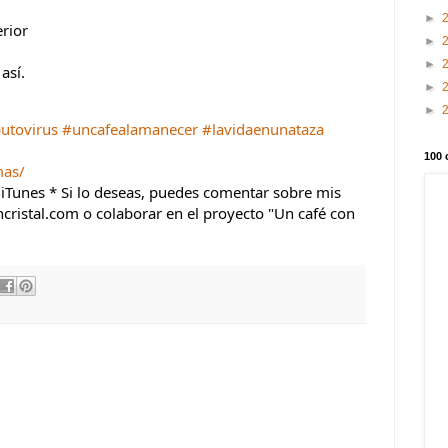
►
erior
►
►
así.
►
►
utovirus
#uncafealamanecer
#lavidaenunataza
100 
mas/
- iTunes * Si lo deseas, puedes comentar sobre mis 
ristal.com o colaborar en el proyecto "Un café con 