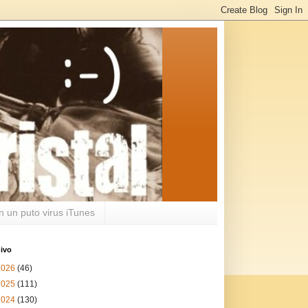
n un puto virus iTunes
ivo
2026
(46)
2025
(111)
2024
(130)