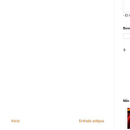
- El 
Busc
:)
Más 
Inicio
Entrada antigua