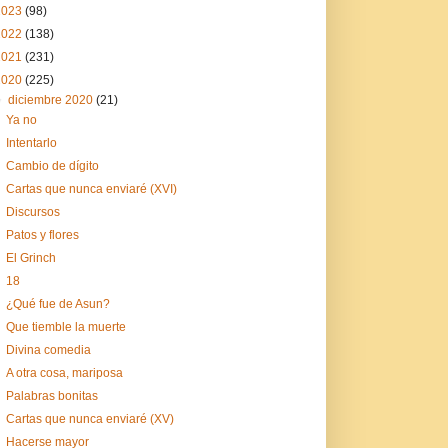
2023
(98)
2022
(138)
2021
(231)
2020
(225)
▼
diciembre 2020
(21)
Ya no
Intentarlo
Cambio de dígito
Cartas que nunca enviaré (XVI)
Discursos
Patos y flores
El Grinch
18
¿Qué fue de Asun?
Que tiemble la muerte
Divina comedia
A otra cosa, mariposa
Palabras bonitas
Cartas que nunca enviaré (XV)
Hacerse mayor