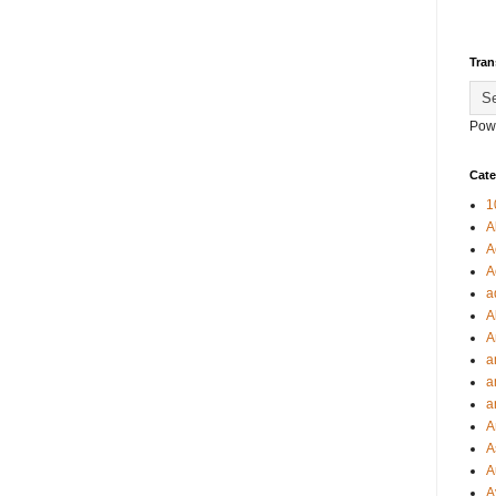
Tran
Pow
Cate
1
A
A
A
a
A
A
a
a
a
A
A
A
A