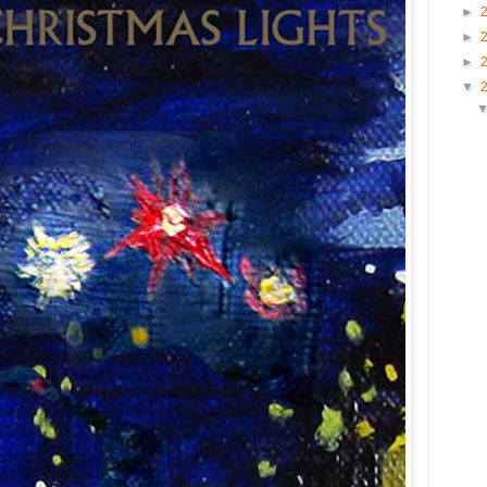
►
►
►
▼