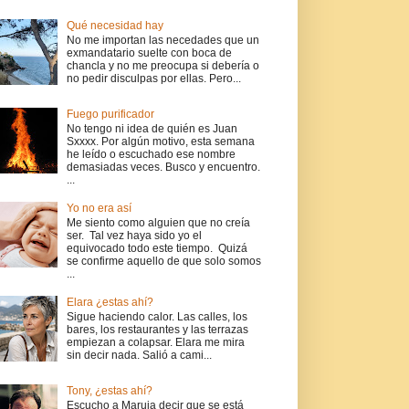
Qué necesidad hay
No me importan las necedades que un
exmandatario suelte con boca de
chancla y no me preocupa si debería o
no pedir disculpas por ellas. Pero...
Fuego purificador
No tengo ni idea de quién es Juan
Sxxxx. Por algún motivo, esta semana
he leído o escuchado ese nombre
demasiadas veces. Busco y encuentro.
...
Yo no era así
Me siento como alguien que no creía
ser. Tal vez haya sido yo el
equivocado todo este tiempo. Quizá
se confirme aquello de que solo somos
...
Elara ¿estas ahí?
Sigue haciendo calor. Las calles, los
bares, los restaurantes y las terrazas
empiezan a colapsar. Elara me mira
sin decir nada. Salió a cami...
Tony, ¿estas ahí?
Escucho a Maruja decir que se está