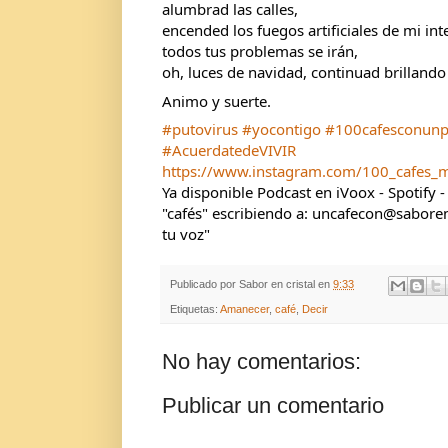
alumbrad las calles,
encended los fuegos artificiales de mi int
todos tus problemas se irán,
oh, luces de navidad, continuad brillando 
Animo y suerte.
#putovirus
#yocontigo
#100cafesconunp
#AcuerdatedeVIVIR
https://www.instagram.com/100_cafes_
Ya disponible Podcast en iVoox - Spotify 
"cafés" escribiendo a: uncafecon@saborenc
tu voz"
Publicado por
Sabor en cristal
en
9:33
Etiquetas:
Amanecer
,
café
,
Decir
No hay comentarios:
Publicar un comentario