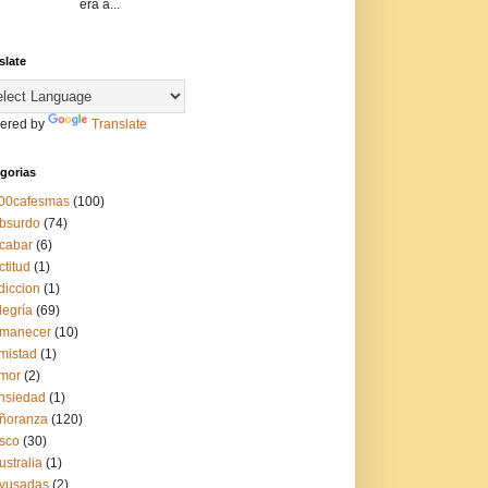
era a...
slate
ered by
Translate
gorias
00cafesmas
(100)
bsurdo
(74)
cabar
(6)
ctitud
(1)
diccion
(1)
legría
(69)
manecer
(10)
mistad
(1)
mor
(2)
nsiedad
(1)
ñoranza
(120)
sco
(30)
ustralia
(1)
yusadas
(2)