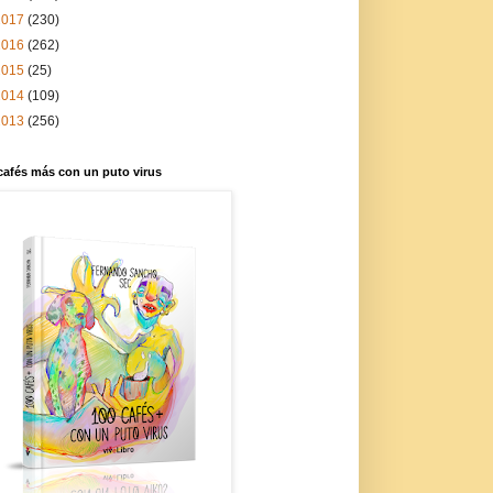
2017
(230)
2016
(262)
2015
(25)
2014
(109)
2013
(256)
cafés más con un puto virus