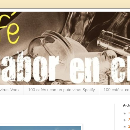
virus iVoox
100 cafés+ con un puto virus Spotify
100 cafés+ co
Arch
►
►
►