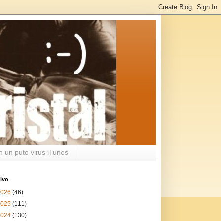
n un puto virus iTunes
ivo
2026
(46)
2025
(111)
2024
(130)