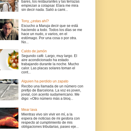
bares, los restaurantes y las terrazas
empiezan a colapsar. Elara me mira
sin decir nada. Salió a cami...
Tony, ¿estas ahí?
Escucho a Maruja decir que se está
haciendo a todo. Todos los días se me
hace un nudo, o varios, en el
estómago. Por una cosa o por otra.
No...
Caldo de jamón
Segundo café. Largo, muy largo. El
aire acondicionado ha estado
trabajando durante la noche. Mucho
calor. Las placas solares toman el
cont...
Alguien ha perdido un zapato
Recibo una llamada de un número con
prefijo de Barcelona. La voz es joven,
jovial, con acento sudamericano. Me
digo: «Otro número más a bloq...
Mear lava
Mientras vivo sin vivir en mí, a la
espera de noticias de mi gestora con
respecto al cumplimiento de mis
obligaciones tributarias, paseo eje...