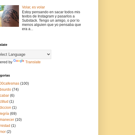
Volar, es volar
Estoy pensando en sacar todos mis
textos de Instagram y pasarlos a
Substack. Tengo un amigo, o por lo
menos alguien que yo pensaba que
era a...
slate
ered by
Translate
gorias
00cafesmas
(100)
bsurdo
(74)
cabar
(6)
ctitud
(1)
diccion
(1)
legría
(69)
manecer
(10)
mistad
(1)
mor
(2)