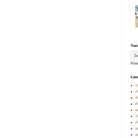
Tran
Pow
Cate
1
A
A
A
a
A
A
a
a