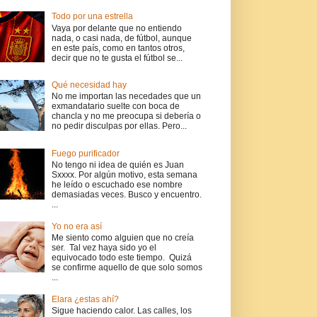
Todo por una estrella
Vaya por delante que no entiendo
nada, o casi nada, de fútbol, aunque
en este país, como en tantos otros,
decir que no te gusta el fútbol se...
Qué necesidad hay
No me importan las necedades que un
exmandatario suelte con boca de
chancla y no me preocupa si debería o
no pedir disculpas por ellas. Pero...
Fuego purificador
No tengo ni idea de quién es Juan
Sxxxx. Por algún motivo, esta semana
he leído o escuchado ese nombre
demasiadas veces. Busco y encuentro.
...
Yo no era así
Me siento como alguien que no creía
ser. Tal vez haya sido yo el
equivocado todo este tiempo. Quizá
se confirme aquello de que solo somos
...
Elara ¿estas ahí?
Sigue haciendo calor. Las calles, los