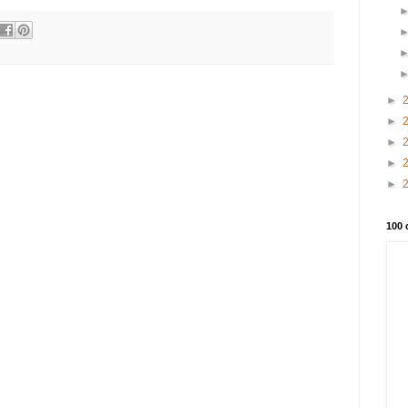
►
►
►
►
►
100 