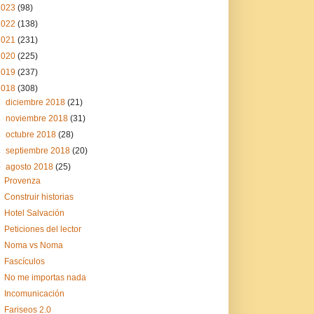
2023
(98)
2022
(138)
2021
(231)
2020
(225)
2019
(237)
2018
(308)
►
diciembre 2018
(21)
►
noviembre 2018
(31)
►
octubre 2018
(28)
►
septiembre 2018
(20)
▼
agosto 2018
(25)
Provenza
Construir historias
Hotel Salvación
Peticiones del lector
Noma vs Noma
Fascículos
No me importas nada
Incomunicación
Fariseos 2.0