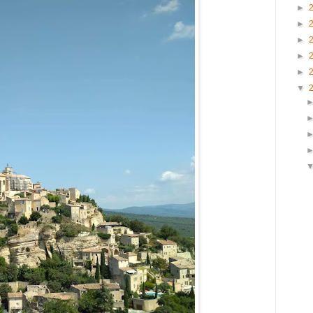
►
►
►
►
►
▼