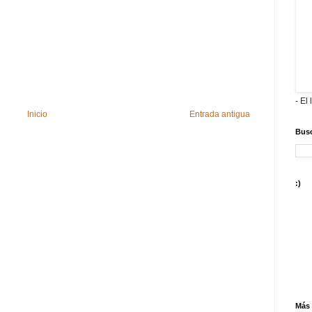
- El 
Inicio
Entrada antigua
Busc
:)
Más 