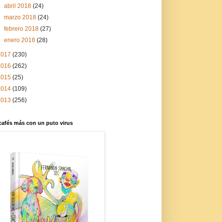
►
abril 2018
(24)
►
marzo 2018
(24)
►
febrero 2018
(27)
►
enero 2018
(28)
2017
(230)
2016
(262)
2015
(25)
2014
(109)
2013
(256)
cafés más con un puto virus