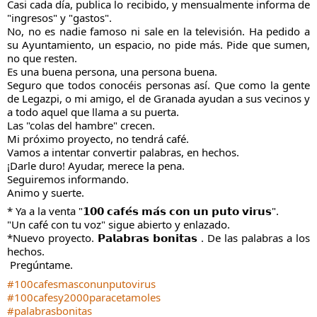
Casi cada día, publica lo recibido, y mensualmente informa de 
"ingresos" y "gastos".
No, no es nadie famoso ni sale en la televisión. Ha pedido a 
su Ayuntamiento, un espacio, no pide más. Pide que sumen, 
no que resten.
Es una buena persona, una persona buena.
Seguro que todos conocéis personas así. Que como la gente 
de Legazpi, o mi amigo, el de Granada ayudan a sus vecinos y 
a todo aquel que llama a su puerta.
Las "colas del hambre" crecen. 
Mi próximo proyecto, no tendrá café.
Vamos a intentar convertir palabras, en hechos.
¡Darle duro! Ayudar, merece la pena.
Seguiremos informando.
Animo y suerte.
* Ya a la venta "𝟭𝟬𝟬 𝗰𝗮𝗳𝗲́𝘀 𝗺𝗮́𝘀 𝗰𝗼𝗻 𝘂𝗻 𝗽𝘂𝘁𝗼 𝘃𝗶𝗿𝘂𝘀". 
"Un café con tu voz" sigue abierto y enlazado.
*Nuevo proyecto. 𝗣𝗮𝗹𝗮𝗯𝗿𝗮𝘀 𝗯𝗼𝗻𝗶𝘁𝗮𝘀 . De las palabras a los 
hechos.
 Pregúntame.
#100cafesmasconunputovirus
#100cafesy2000paracetamoles
#palabrasbonitas