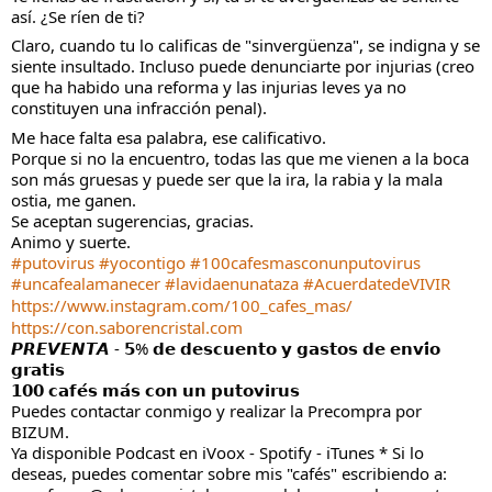
así. ¿Se ríen de ti?
Claro, cuando tu lo calificas de "sinvergüenza", se indigna y se 
siente insultado. Incluso puede denunciarte por injurias (creo 
que ha habido una reforma y las injurias leves ya no 
constituyen una infracción penal).
Me hace falta esa palabra, ese calificativo.
Porque si no la encuentro, todas las que me vienen a la boca 
son más gruesas y puede ser que la ira, la rabia y la mala 
ostia, me ganen.
Se aceptan sugerencias, gracias.
Animo y suerte.
#putovirus
#yocontigo
#100cafesmasconunputovirus
#uncafealamanecer
#lavidaenunataza
#AcuerdatedeVIVIR
https://www.instagram.com/100_cafes_mas/
https://con.saborencristal.com
𝙋𝙍𝙀𝙑𝙀𝙉𝙏𝘼 - 𝟱% 𝗱𝗲 𝗱𝗲𝘀𝗰𝘂𝗲𝗻𝘁𝗼 𝘆 𝗴𝗮𝘀𝘁𝗼𝘀 𝗱𝗲 𝗲𝗻𝘃𝗶́𝗼 
𝗴𝗿𝗮𝘁𝗶𝘀
𝟭𝟬𝟬 𝗰𝗮𝗳𝗲́𝘀 𝗺𝗮́𝘀 𝗰𝗼𝗻 𝘂𝗻 𝗽𝘂𝘁𝗼𝘃𝗶𝗿𝘂𝘀
Puedes contactar conmigo y realizar la Precompra por 
BIZUM.
Ya disponible Podcast en iVoox - Spotify - iTunes * Si lo 
deseas, puedes comentar sobre mis "cafés" escribiendo a: 