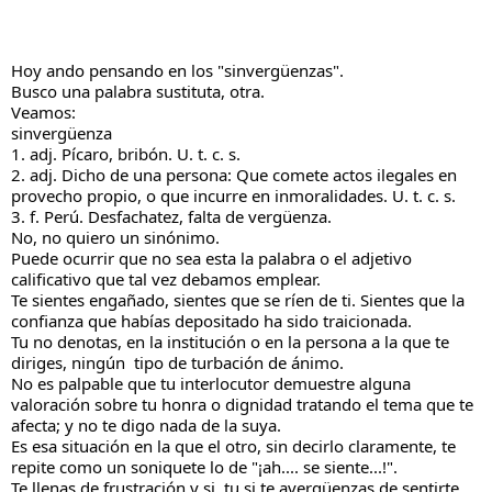
Hoy ando pensando en los "sinvergüenzas".
Busco una palabra sustituta, otra. 
Veamos:
sinvergüenza
1. adj. Pícaro, bribón. U. t. c. s.
2. adj. Dicho de una persona: Que comete actos ilegales en 
provecho propio, o que incurre en inmoralidades. U. t. c. s.
3. f. Perú. Desfachatez, falta de vergüenza.
No, no quiero un sinónimo.
Puede ocurrir que no sea esta la palabra o el adjetivo 
calificativo que tal vez debamos emplear.
Te sientes engañado, sientes que se ríen de ti. Sientes que la 
confianza que habías depositado ha sido traicionada.
Tu no denotas, en la institución o en la persona a la que te 
diriges, ningún  tipo de turbación de ánimo.
No es palpable que tu interlocutor demuestre alguna 
valoración sobre tu honra o dignidad tratando el tema que te 
afecta; y no te digo nada de la suya.
Es esa situación en la que el otro, sin decirlo claramente, te 
repite como un soniquete lo de "¡ah.... se siente...!".
Te llenas de frustración y si, tu si te avergüenzas de sentirte 