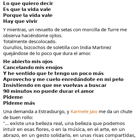
𝗟𝗼 𝗾𝘂𝗲 𝗾𝘂𝗶𝗲𝗿𝗼 𝗱𝗲𝗰𝗶𝗿
𝗘𝘀 𝗾𝘂𝗲 𝗹𝗮 𝘃𝗶𝗱𝗮 𝘃𝗮𝗹𝗲
𝗣𝗼𝗿𝗾𝘂𝗲 𝗹𝗮 𝘃𝗶𝗱𝗮 𝘃𝗮𝗹𝗲
𝗛𝗮𝘆 𝗾𝘂𝗲 𝘃𝗶𝘃𝗶𝗿
Y mientras, un revuelto de setas con morcilla de Turre me 
observa haciéndome ojitos.
Totalmente descolocado.  
Gurullos, bizcochos de soletilla con India Martinez 
quejándose de lo poco que dura el amor.
𝗛𝗲 𝗮𝗯𝗶𝗲𝗿𝘁𝗼 𝗺𝗶𝘀 𝗼𝗷𝗼𝘀
𝗖𝗮𝗻𝗰𝗲𝗹𝗮𝗻𝗱𝗼 𝗺𝗶𝘀 𝗲𝗻𝗼𝗷𝗼𝘀
𝗬 𝗵𝗲 𝘀𝗲𝗻𝘁𝗶𝗱𝗼 𝗾𝘂𝗲 𝘁𝗲 𝘁𝗲𝗻𝗴𝗼 𝘂𝗻 𝗽𝗼𝗰𝗼 𝗺𝗮́𝘀
𝗔𝗽𝗿𝗼𝘃𝗲𝗰𝗵𝗼 𝘆 𝗺𝗲 𝗰𝘂𝗲𝗹𝗼 𝗲𝗻𝗿𝗲𝗱𝗮́𝗻𝗱𝗼𝘁𝗲 𝗲𝗻 𝗺𝗶 𝗽𝗲𝗹𝗼
𝗜𝗻𝘀𝗶𝘀𝘁𝗶𝗲𝗻𝗱𝗼 𝗲𝗻 𝗾𝘂𝗲 𝗺𝗲 𝘃𝘂𝗲𝗹𝘃𝗮𝘀 𝗮 𝗯𝘂𝘀𝗰𝗮𝗿
𝟵𝟬 𝗺𝗶𝗻𝘂𝘁𝗼𝘀 𝗻𝗼 𝗽𝘂𝗲𝗱𝗲 𝗱𝘂𝗿𝗮𝗿 𝗲𝗹 𝗮𝗺𝗼𝗿
𝗣𝗶́𝗱𝗲𝗺𝗲
𝗣𝗶́𝗱𝗲𝗺𝗲 𝗺𝗮́𝘀
Una demanda a Estrasburgo, y 
Karmele Jaio
 me da un chute 
de buen rollo:
"... 𝖾𝗑𝗂𝗌𝗍𝖾 𝗎𝗇𝖺 𝖻𝖾𝗅𝗅𝖾𝗓𝖺 𝗋𝖾𝖺𝗅, 𝗎𝗇𝖺 𝖻𝖾𝗅𝗅𝖾𝗓𝖺 𝗊𝗎𝖾 𝗉𝗈𝖽𝖾𝗆𝗈𝗌 
𝗂𝗇𝗍𝗎𝗂𝗋 𝖾𝗇 𝖾𝗌𝖺𝗌 𝖿𝗅𝗈𝗋𝖾𝗌, 𝗈 𝖾𝗇 𝗅𝖺 𝗆𝗎́𝗌𝗂𝖼𝖺, 𝖾𝗇 𝖾𝗅 𝖺𝗋𝗍𝖾, 𝖾𝗇 𝗎𝗇 
𝖺𝖻𝗋𝖺𝗓𝗈, 𝖾𝗇 𝗎𝗇 𝗀𝖾𝗌𝗍𝗈 𝗌𝗈𝗅𝗂𝖽𝖺𝗋𝗂𝗈, 𝖾𝗇 𝗎𝗇𝖺𝗌 𝗋𝗂𝗌𝖺𝗌 𝖼𝗈𝗆𝗉𝖺𝗋𝗍𝗂𝖽𝖺𝗌, 