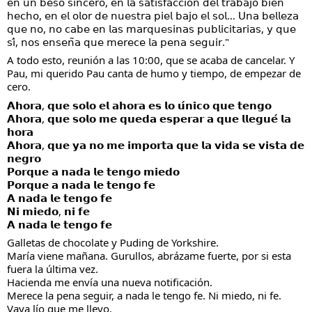
𝖾𝗇 𝗎𝗇 𝖻𝖾𝗌𝗈 𝗌𝗂𝗇𝖼𝖾𝗋𝗈, 𝖾𝗇 𝗅𝖺 𝗌𝖺𝗍𝗂𝗌𝖿𝖺𝖼𝖼𝗂𝗈́𝗇 𝖽𝖾𝗅 𝗍𝗋𝖺𝖻𝖺𝗃𝗈 𝖻𝗂𝖾𝗇 
𝗁𝖾𝖼𝗁𝗈, 𝖾𝗇 𝖾𝗅 𝗈𝗅𝗈𝗋 𝖽𝖾 𝗇𝗎𝖾𝗌𝗍𝗋𝖺 𝗉𝗂𝖾𝗅 𝖻𝖺𝗃𝗈 𝖾𝗅 𝗌𝗈𝗅… 𝖴𝗇𝖺 𝖻𝖾𝗅𝗅𝖾𝗓𝖺 
𝗊𝗎𝖾 𝗇𝗈, 𝗇𝗈 𝖼𝖺𝖻𝖾 𝖾𝗇 𝗅𝖺𝗌 𝗆𝖺𝗋𝗊𝗎𝖾𝗌𝗂𝗇𝖺𝗌 𝗉𝗎𝖻𝗅𝗂𝖼𝗂𝗍𝖺𝗋𝗂𝖺𝗌, 𝗒 𝗊𝗎𝖾 
𝗌𝗂́, 𝗇𝗈𝗌 𝖾𝗇𝗌𝖾𝗇̃𝖺 𝗊𝗎𝖾 𝗆𝖾𝗋𝖾𝖼𝖾 𝗅𝖺 𝗉𝖾𝗇𝖺 𝗌𝖾𝗀𝗎𝗂𝗋."
A todo esto, reunión a las 10:00, que se acaba de cancelar. Y 
Pau, mi querido Pau canta de humo y tiempo, de empezar de 
cero.
𝗔𝗵𝗼𝗿𝗮, 𝗾𝘂𝗲 𝘀𝗼𝗹𝗼 𝗲𝗹 𝗮𝗵𝗼𝗿𝗮 𝗲𝘀 𝗹𝗼 𝘂́𝗻𝗶𝗰𝗼 𝗾𝘂𝗲 𝘁𝗲𝗻𝗴𝗼
𝗔𝗵𝗼𝗿𝗮, 𝗾𝘂𝗲 𝘀𝗼𝗹𝗼 𝗺𝗲 𝗾𝘂𝗲𝗱𝗮 𝗲𝘀𝗽𝗲𝗿𝗮𝗿 𝗮 𝗾𝘂𝗲 𝗹𝗹𝗲𝗴𝘂𝗲́ 𝗹𝗮 
𝗵𝗼𝗿𝗮
𝗔𝗵𝗼𝗿𝗮, 𝗾𝘂𝗲 𝘆𝗮 𝗻𝗼 𝗺𝗲 𝗶𝗺𝗽𝗼𝗿𝘁𝗮 𝗾𝘂𝗲 𝗹𝗮 𝘃𝗶𝗱𝗮 𝘀𝗲 𝘃𝗶𝘀𝘁𝗮 𝗱𝗲 
𝗻𝗲𝗴𝗿𝗼
𝗣𝗼𝗿𝗾𝘂𝗲 𝗮 𝗻𝗮𝗱𝗮 𝗹𝗲 𝘁𝗲𝗻𝗴𝗼 𝗺𝗶𝗲𝗱𝗼
𝗣𝗼𝗿𝗾𝘂𝗲 𝗮 𝗻𝗮𝗱𝗮 𝗹𝗲 𝘁𝗲𝗻𝗴𝗼 𝗳𝗲
𝗔 𝗻𝗮𝗱𝗮 𝗹𝗲 𝘁𝗲𝗻𝗴𝗼 𝗳𝗲
𝗡𝗶 𝗺𝗶𝗲𝗱𝗼, 𝗻𝗶 𝗳𝗲
𝗔 𝗻𝗮𝗱𝗮 𝗹𝗲 𝘁𝗲𝗻𝗴𝗼 𝗳𝗲
Galletas de chocolate y Puding de Yorkshire.
María viene mañana. Gurullos, abrázame fuerte, por si esta 
fuera la última vez.
Hacienda me envía una nueva notificación.
Merece la pena seguir, a nada le tengo fe. Ni miedo, ni fe.
Vaya lío que me llevo.