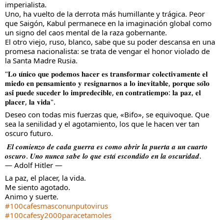
imperialista.
Uno, ha vuelto de la derrota más humillante y trágica. Peor 
que Saigón, Kabul permanece en la imaginación global como 
un signo del caos mental de la raza gobernante.
El otro viejo, ruso, blanco, sabe que su poder descansa en una 
promesa nacionalista: se trata de vengar el honor violado de 
la Santa Madre Rusia. 
"𝐋𝐨 𝐮́𝐧𝐢𝐜𝐨 𝐪𝐮𝐞 𝐩𝐨𝐝𝐞𝐦𝐨𝐬 𝐡𝐚𝐜𝐞𝐫 𝐞𝐬 𝐭𝐫𝐚𝐧𝐬𝐟𝐨𝐫𝐦𝐚𝐫 𝐜𝐨𝐥𝐞𝐜𝐭𝐢𝐯𝐚𝐦𝐞𝐧𝐭𝐞 𝐞𝐥 
𝐦𝐢𝐞𝐝𝐨 𝐞𝐧 𝐩𝐞𝐧𝐬𝐚𝐦𝐢𝐞𝐧𝐭𝐨 𝐲 𝐫𝐞𝐬𝐢𝐠𝐧𝐚𝐫𝐧𝐨𝐬 𝐚 𝐥𝐨 𝐢𝐧𝐞𝐯𝐢𝐭𝐚𝐛𝐥𝐞, 𝐩𝐨𝐫𝐪𝐮𝐞 𝐬𝐨́𝐥𝐨 
𝐚𝐬𝐢́ 𝐩𝐮𝐞𝐝𝐞 𝐬𝐮𝐜𝐞𝐝𝐞𝐫 𝐥𝐨 𝐢𝐦𝐩𝐫𝐞𝐝𝐞𝐜𝐢𝐛𝐥𝐞, 𝐞𝐧 𝐜𝐨𝐧𝐭𝐫𝐚𝐭𝐢𝐞𝐦𝐩𝐨: 𝐥𝐚 𝐩𝐚𝐳, 𝐞𝐥 
𝐩𝐥𝐚𝐜𝐞𝐫, 𝐥𝐚 𝐯𝐢𝐝𝐚".
Deseo con todas mis fuerzas que, «Bifo», se equivoque. Que 
sea la senilidad y el agotamiento, los que le hacen ver tan 
oscuro futuro.
 𝑬𝒍 𝒄𝒐𝒎𝒊𝒆𝒏𝒛𝒐 𝒅𝒆 𝒄𝒂𝒅𝒂 𝒈𝒖𝒆𝒓𝒓𝒂 𝒆𝒔 𝒄𝒐𝒎𝒐 𝒂𝒃𝒓𝒊𝒓 𝒍𝒂 𝒑𝒖𝒆𝒓𝒕𝒂 𝒂 𝒖𝒏 𝒄𝒖𝒂𝒓𝒕𝒐 
𝒐𝒔𝒄𝒖𝒓𝒐. 𝑼𝒏𝒐 𝒏𝒖𝒏𝒄𝒂 𝒔𝒂𝒃𝒆 𝒍𝒐 𝒒𝒖𝒆 𝒆𝒔𝒕𝒂́ 𝒆𝒔𝒄𝒐𝒏𝒅𝒊𝒅𝒐 𝒆𝒏 𝒍𝒂 𝒐𝒔𝒄𝒖𝒓𝒊𝒅𝒂𝒅.
— Adolf Hitler —
La paz, el placer, la vida.
Me siento agotado. 
Animo y suerte.
#100cafesmasconunputovirus
#100cafesy2000paracetamoles