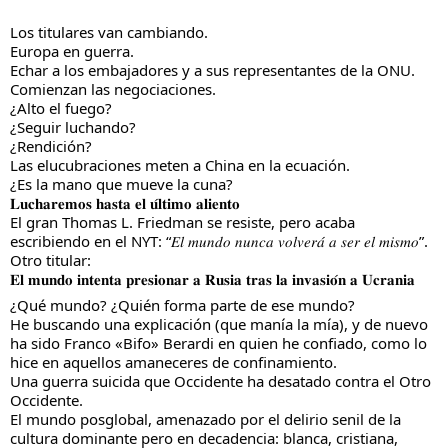
Los titulares van cambiando.
Europa en guerra.
Echar a los embajadores y a sus representantes de la ONU.
Comienzan las negociaciones. 
¿Alto el fuego?
¿Seguir luchando?
¿Rendición?
Las elucubraciones meten a China en la ecuación.
¿Es la mano que mueve la cuna?
𝐋𝐮𝐜𝐡𝐚𝐫𝐞𝐦𝐨𝐬 𝐡𝐚𝐬𝐭𝐚 𝐞𝐥 𝐮́𝐥𝐭𝐢𝐦𝐨 𝐚𝐥𝐢𝐞𝐧𝐭𝐨
El gran Thomas L. Friedman se resiste, pero acaba 
escribiendo en el NYT: “𝐸𝑙 𝑚𝑢𝑛𝑑𝑜 𝑛𝑢𝑛𝑐𝑎 𝑣𝑜𝑙𝑣𝑒𝑟𝑎́ 𝑎 𝑠𝑒𝑟 𝑒𝑙 𝑚𝑖𝑠𝑚𝑜”.
Otro titular:
𝐄𝐥 𝐦𝐮𝐧𝐝𝐨 𝐢𝐧𝐭𝐞𝐧𝐭𝐚 𝐩𝐫𝐞𝐬𝐢𝐨𝐧𝐚𝐫 𝐚 𝐑𝐮𝐬𝐢𝐚 𝐭𝐫𝐚𝐬 𝐥𝐚 𝐢𝐧𝐯𝐚𝐬𝐢𝐨́𝐧 𝐚 𝐔𝐜𝐫𝐚𝐧𝐢𝐚
¿Qué mundo? ¿Quién forma parte de ese mundo?
He buscando una explicación (que manía la mía), y de nuevo 
ha sido Franco «Bifo» Berardi en quien he confiado, como lo 
hice en aquellos amaneceres de confinamiento.
Una guerra suicida que Occidente ha desatado contra el Otro 
Occidente.
El mundo posglobal, amenazado por el delirio senil de la 
cultura dominante pero en decadencia: blanca, cristiana, 