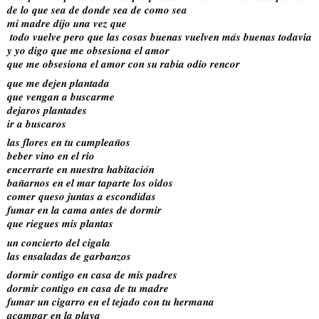
𝒅𝒆 𝒍𝒐 𝒒𝒖𝒆 𝒔𝒆𝒂 𝒅𝒆 𝒅𝒐𝒏𝒅𝒆 𝒔𝒆𝒂 𝒅𝒆 𝒄𝒐𝒎𝒐 𝒔𝒆𝒂
𝒎𝒊 𝒎𝒂𝒅𝒓𝒆 𝒅𝒊𝒋𝒐 𝒖𝒏𝒂 𝒗𝒆𝒛 𝒒𝒖𝒆
 𝒕𝒐𝒅𝒐 𝒗𝒖𝒆𝒍𝒗𝒆 𝒑𝒆𝒓𝒐 𝒒𝒖𝒆 𝒍𝒂𝒔 𝒄𝒐𝒔𝒂𝒔 𝒃𝒖𝒆𝒏𝒂𝒔 𝒗𝒖𝒆𝒍𝒗𝒆𝒏 𝒎𝒂́𝒔 𝒃𝒖𝒆𝒏𝒂𝒔 𝒕𝒐𝒅𝒂𝒗𝒊́𝒂
𝒚 𝒚𝒐 𝒅𝒊𝒈𝒐 𝒒𝒖𝒆 𝒎𝒆 𝒐𝒃𝒔𝒆𝒔𝒊𝒐𝒏𝒂 𝒆𝒍 𝒂𝒎𝒐𝒓
𝒒𝒖𝒆 𝒎𝒆 𝒐𝒃𝒔𝒆𝒔𝒊𝒐𝒏𝒂 𝒆𝒍 𝒂𝒎𝒐𝒓 𝒄𝒐𝒏 𝒔𝒖 𝒓𝒂𝒃𝒊𝒂 𝒐𝒅𝒊𝒐 𝒓𝒆𝒏𝒄𝒐𝒓 
𝒒𝒖𝒆 𝒎𝒆 𝒅𝒆𝒋𝒆𝒏 𝒑𝒍𝒂𝒏𝒕𝒂𝒅𝒂
𝒒𝒖𝒆 𝒗𝒆𝒏𝒈𝒂𝒏 𝒂 𝒃𝒖𝒔𝒄𝒂𝒓𝒎𝒆
𝒅𝒆𝒋𝒂𝒓𝒐𝒔 𝒑𝒍𝒂𝒏𝒕𝒂𝒅𝒆𝒔
𝒊𝒓 𝒂 𝒃𝒖𝒔𝒄𝒂𝒓𝒐𝒔
𝒍𝒂𝒔 𝒇𝒍𝒐𝒓𝒆𝒔 𝒆𝒏 𝒕𝒖 𝒄𝒖𝒎𝒑𝒍𝒆𝒂𝒏̃𝒐𝒔
𝒃𝒆𝒃𝒆𝒓 𝒗𝒊𝒏𝒐 𝒆𝒏 𝒆𝒍 𝒓𝒊́𝒐
𝒆𝒏𝒄𝒆𝒓𝒓𝒂𝒓𝒕𝒆 𝒆𝒏 𝒏𝒖𝒆𝒔𝒕𝒓𝒂 𝒉𝒂𝒃𝒊𝒕𝒂𝒄𝒊𝒐́𝒏
𝒃𝒂𝒏̃𝒂𝒓𝒏𝒐𝒔 𝒆𝒏 𝒆𝒍 𝒎𝒂𝒓 𝒕𝒂𝒑𝒂𝒓𝒕𝒆 𝒍𝒐𝒔 𝒐𝒊́𝒅𝒐𝒔
𝒄𝒐𝒎𝒆𝒓 𝒒𝒖𝒆𝒔𝒐 𝒋𝒖𝒏𝒕𝒂𝒔 𝒂 𝒆𝒔𝒄𝒐𝒏𝒅𝒊𝒅𝒂𝒔
𝒇𝒖𝒎𝒂𝒓 𝒆𝒏 𝒍𝒂 𝒄𝒂𝒎𝒂 𝒂𝒏𝒕𝒆𝒔 𝒅𝒆 𝒅𝒐𝒓𝒎𝒊𝒓
𝒒𝒖𝒆 𝒓𝒊𝒆𝒈𝒖𝒆𝒔 𝒎𝒊𝒔 𝒑𝒍𝒂𝒏𝒕𝒂𝒔
𝒖𝒏 𝒄𝒐𝒏𝒄𝒊𝒆𝒓𝒕𝒐 𝒅𝒆𝒍 𝒄𝒊𝒈𝒂𝒍𝒂
𝒍𝒂𝒔 𝒆𝒏𝒔𝒂𝒍𝒂𝒅𝒂𝒔 𝒅𝒆 𝒈𝒂𝒓𝒃𝒂𝒏𝒛𝒐𝒔
𝒅𝒐𝒓𝒎𝒊𝒓 𝒄𝒐𝒏𝒕𝒊𝒈𝒐 𝒆𝒏 𝒄𝒂𝒔𝒂 𝒅𝒆 𝒎𝒊𝒔 𝒑𝒂𝒅𝒓𝒆𝒔
𝒅𝒐𝒓𝒎𝒊𝒓 𝒄𝒐𝒏𝒕𝒊𝒈𝒐 𝒆𝒏 𝒄𝒂𝒔𝒂 𝒅𝒆 𝒕𝒖 𝒎𝒂𝒅𝒓𝒆
𝒇𝒖𝒎𝒂𝒓 𝒖𝒏 𝒄𝒊𝒈𝒂𝒓𝒓𝒐 𝒆𝒏 𝒆𝒍 𝒕𝒆𝒋𝒂𝒅𝒐 𝒄𝒐𝒏 𝒕𝒖 𝒉𝒆𝒓𝒎𝒂𝒏𝒂
𝒂𝒄𝒂𝒎𝒑𝒂𝒓 𝒆𝒏 𝒍𝒂 𝒑𝒍𝒂𝒚𝒂