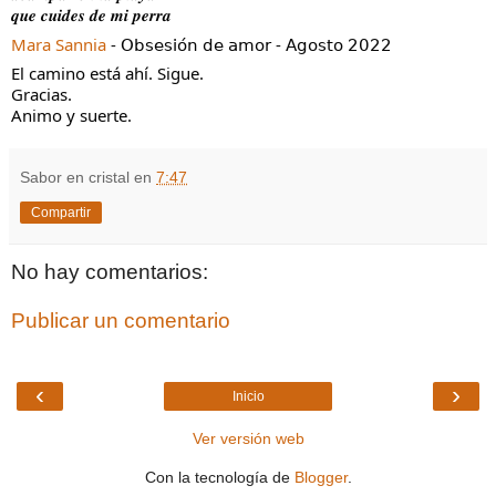
𝒒𝒖𝒆 𝒄𝒖𝒊𝒅𝒆𝒔 𝒅𝒆 𝒎𝒊 𝒑𝒆𝒓𝒓𝒂
Mara Sannia
 - 𝖮𝖻𝗌𝖾𝗌𝗂𝗈́𝗇 𝖽𝖾 𝖺𝗆𝗈𝗋 - 𝖠𝗀𝗈𝗌𝗍𝗈 𝟤𝟢𝟤𝟤
El camino está ahí. Sigue.
Gracias.
Animo y suerte.
Sabor en cristal
en
7:47
Compartir
No hay comentarios:
Publicar un comentario
‹
›
Inicio
Ver versión web
Con la tecnología de
Blogger
.