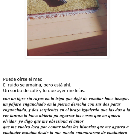
Puede oírse el mar.
El ruido se amaina, pero está ahí.
Un sorbo de café y lo que ayer me leías:
𝒄𝒐𝒏 𝒖𝒏 𝒕𝒊𝒈𝒓𝒆 𝒔𝒊𝒏 𝒓𝒂𝒚𝒂𝒔 𝒆𝒏 𝒍𝒂 𝒕𝒓𝒊𝒑𝒂 𝒒𝒖𝒆 𝒅𝒆𝒋𝒐́ 𝒅𝒆 𝒗𝒐𝒎𝒊𝒕𝒂𝒓 𝒉𝒂𝒄𝒆 𝒕𝒊𝒆𝒎𝒑𝒐, 
𝒖𝒏 𝒑𝒂́𝒋𝒂𝒓𝒐 𝒆𝒏𝒈𝒂𝒏𝒄𝒉𝒂𝒅𝒐 𝒆𝒏 𝒍𝒂 𝒑𝒊𝒆𝒓𝒏𝒂 𝒅𝒆𝒓𝒆𝒄𝒉𝒂 𝒄𝒐𝒏 𝒔𝒖𝒔 𝒅𝒐𝒔 𝒑𝒂𝒕𝒂𝒔 
𝒆𝒏𝒈𝒂𝒏𝒄𝒉𝒂𝒅𝒐, 𝒚 𝒅𝒐𝒔 𝒔𝒆𝒓𝒑𝒊𝒆𝒏𝒕𝒆𝒔 𝒆𝒏 𝒆𝒍 𝒃𝒓𝒂𝒛𝒐 𝒊𝒛𝒒𝒖𝒊𝒆𝒓𝒅𝒐 𝒒𝒖𝒆 𝒍𝒂𝒔 𝒅𝒐𝒔 𝒂 𝒍𝒂 
𝒗𝒆𝒛 𝒍𝒂𝒏𝒛𝒂𝒏 𝒍𝒂 𝒃𝒐𝒄𝒂 𝒂𝒃𝒊𝒆𝒓𝒕𝒂 𝒑𝒂 𝒂𝒈𝒂𝒓𝒓𝒂𝒓 𝒍𝒂𝒔 𝒄𝒐𝒔𝒂𝒔 𝒒𝒖𝒆 𝒏𝒐 𝒒𝒖𝒊𝒆𝒓𝒐 
𝒐𝒍𝒗𝒊𝒅𝒂𝒓: 𝒚𝒐 𝒅𝒊𝒈𝒐 𝒒𝒖𝒆 𝒎𝒆 𝒐𝒃𝒔𝒆𝒔𝒊𝒐𝒏𝒂 𝒆𝒍 𝒂𝒎𝒐𝒓
𝒒𝒖𝒆 𝒎𝒆 𝒗𝒖𝒆𝒍𝒗𝒐 𝒍𝒐𝒄𝒂 𝒑𝒐𝒓 𝒄𝒐𝒏𝒕𝒂𝒓 𝒕𝒐𝒅𝒂𝒔 𝒍𝒂𝒔 𝒉𝒊𝒔𝒕𝒐𝒓𝒊𝒂𝒔 𝒒𝒖𝒆 𝒎𝒆 𝒂𝒈𝒂𝒓𝒓𝒐 𝒂 
𝒄𝒖𝒂𝒍𝒒𝒖𝒊𝒆𝒓 𝒆𝒔𝒒𝒖𝒊𝒏𝒂 𝒅𝒆𝒔𝒅𝒆 𝒍𝒂 𝒒𝒖𝒆 𝒑𝒖𝒆𝒅𝒂 𝒆𝒏𝒂𝒎𝒐𝒓𝒂𝒓𝒎𝒆 𝒅𝒆 𝒄𝒖𝒂𝒍𝒒𝒖𝒊𝒆𝒓𝒂 