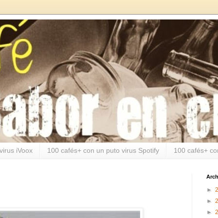
virus iVoox
100 cafés+ con un puto virus Spotify
100 cafés+ co
Arch
►
►
►