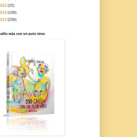
2015
(25)
2014
(109)
2013
(256)
cafés más con un puto virus