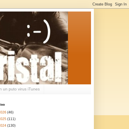
n un puto virus iTunes
ivo
2026
(46)
2025
(111)
2024
(130)