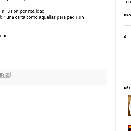
- El 
la ilusión por realidad.
Busc
ibir una carta como aquellas para pedir un 
lman.
:)
Más 