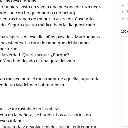
allas descoloridas.
►
o hubiera visto en vivo a una persona de raza negra, 
►
ntado con corcho quemado o con betún).
entras tiraban de mi por la acera del Coso Alto.
►
do. Seguro que un médico habría diagnosticado 
100 
ba vísperas de ese día, años pasados. Madrugadas 
nexistentes. La cara de bobo que debía poner 
nocturnos.
 la verdad. Quería seguir. ¿Porqué?
a. Y no han dejado ni una gota del vino.
man me veo ante el mostrador de aquella juguetería, 
diendo un Madelman submarinista.
 se incrustaban en las aletas. 
tía en la bañera, se hundía. Los accesorios no 
seo infantil. 
 juguetería y devolver mi desilusión, entregar mi 