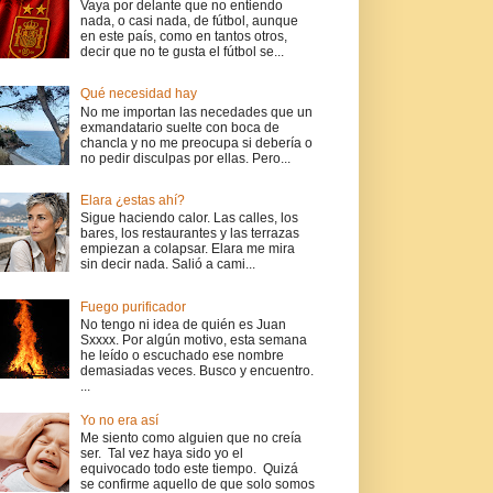
Vaya por delante que no entiendo
nada, o casi nada, de fútbol, aunque
en este país, como en tantos otros,
decir que no te gusta el fútbol se...
Qué necesidad hay
No me importan las necedades que un
exmandatario suelte con boca de
chancla y no me preocupa si debería o
no pedir disculpas por ellas. Pero...
Elara ¿estas ahí?
Sigue haciendo calor. Las calles, los
bares, los restaurantes y las terrazas
empiezan a colapsar. Elara me mira
sin decir nada. Salió a cami...
Fuego purificador
No tengo ni idea de quién es Juan
Sxxxx. Por algún motivo, esta semana
he leído o escuchado ese nombre
demasiadas veces. Busco y encuentro.
...
Yo no era así
Me siento como alguien que no creía
ser. Tal vez haya sido yo el
equivocado todo este tiempo. Quizá
se confirme aquello de que solo somos