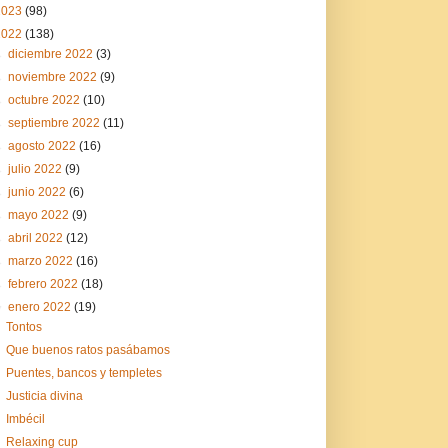
2023
(98)
2022
(138)
►
diciembre 2022
(3)
►
noviembre 2022
(9)
►
octubre 2022
(10)
►
septiembre 2022
(11)
►
agosto 2022
(16)
►
julio 2022
(9)
►
junio 2022
(6)
►
mayo 2022
(9)
►
abril 2022
(12)
►
marzo 2022
(16)
►
febrero 2022
(18)
▼
enero 2022
(19)
Tontos
Que buenos ratos pasábamos
Puentes, bancos y templetes
Justicia divina
Imbécil
Relaxing cup