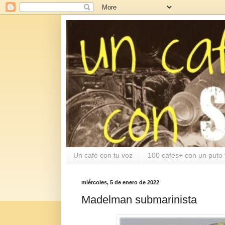
Un café con tu voz
100 cafés+ con un puto 
miércoles, 5 de enero de 2022
Madelman submarinista