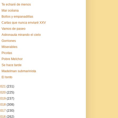
Te echaré de menos
Mar océana
Bollos y empanadillas
Cartas que nunca enviaré XXV
Vamos de paseo
Astronauta mirando el cielo
Gorriones
Miserables
Picotas
Pobre Melchor
Se hace tarde
Madelman submarinista
El tonto
2021
(231)
2020
(225)
2019
(237)
2018
(308)
2017
(230)
2016
(262)