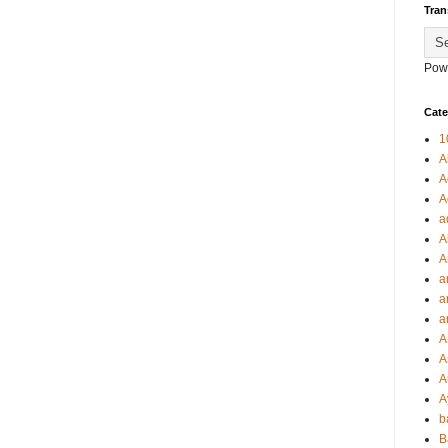
Tran
Pow
Cate
1
A
A
A
a
A
A
a
a
a
A
A
A
A
b
B