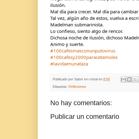
ilusión.
Mal día para crecer. Mal día para cambiar 
Tal vez, algún año de estos, vuelva a escr
Madelman submarinista.
Lo confieso, siento algo de rencor. 
Dichosa noche de ilusión, dichoso Made
Animo y suerte.
#100cafesmasconunputovirus
#100cafesy2000paracetamoles
#lavidaenunataza
Publicado por
Sabor en cristal
en
8:50
Etiquetas:
Reflexiones
No hay comentarios:
Publicar un comentario