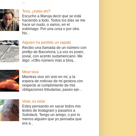
...
Tony, ¿estas ahí?
Escucho a Maruja decir que se está
haciendo a todo. Todos los días se me
hace un nudo, o varios, en el
estómago. Por una cosa o por otra.
No...
Alguien ha perdido un zapato
Recibo una llamada de un número con
prefijo de Barcelona. La voz es joven,
jovial, con acento sudamericano. Me
digo: «Otro número más a bloq...
Mear lava
Mientras vivo sin vivir en mí, a la
espera de noticias de mi gestora con
respecto al cumplimiento de mis
obligaciones tributarias, paseo eje...
Volar, es volar
Estoy pensando en sacar todos mis
textos de Instagram y pasarlos a
Substack. Tengo un amigo, o por lo
menos alguien que yo pensaba que
era a...