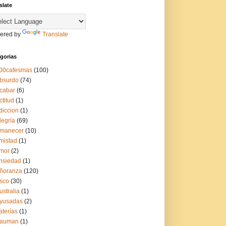
slate
ered by
Translate
gorias
00cafesmas
(100)
bsurdo
(74)
cabar
(6)
ctitud
(1)
diccion
(1)
legría
(69)
manecer
(10)
mistad
(1)
mor
(2)
nsiedad
(1)
ñoranza
(120)
sco
(30)
ustralia
(1)
yusadas
(2)
aterías
(1)
auman
(1)