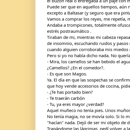
el buzón real o entregada a un paje con m
Puede ser que en aquellos tiempos, aún n
excepto a Baltasar (y seguro que era pi
Vamos a comprar los reyes, me repetía, mi
Andaba a trompicones, totalmente ofusca
estrés postraumático .
Tiraban de mi, mientras mi cabeza repasa
de insomnio, escuchando ruidos y pasos i
cuando alguien corroboraba mis miedos 
Pero si yo no había dicho nada. No quería
- Mira, los camellos se han bebido el agu
¿Camellos? ¿En el comedor?. 
- Es que son Magos.
Ya. El día en que las sospechas se confir
que hoy vende accesorios de cocina, pi
- ¿Te has portado bien?
- Te traerán carbón
- Tu, ya eres mayor ¿verdad?
Aquel muñeco no tenía pies. Unos muñones
No tenía magia, no se movía solo. Si lo me
"hacían" nada. Dejó de ser mi objeto de de
Tragándome las lágrimas, pedí volver a la