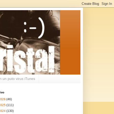
n un puto virus iTunes
ivo
2026
(46)
2025
(111)
2024
(130)