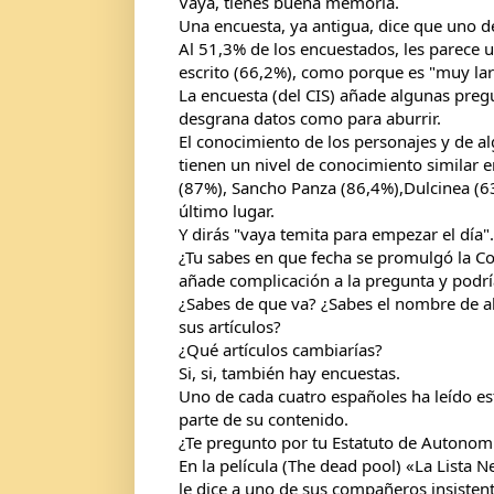
Vaya, tienes buena memoria. 
Una encuesta, ya antigua, dice que uno de
Al 51,3% de los encuestados, les parece un 
escrito (66,2%), como porque es "muy lar
La encuesta (del CIS) añade algunas pregu
desgrana datos como para aburrir.
El conocimiento de los personajes y de a
tienen un nivel de conocimiento similar en
(87%), Sancho Panza (86,4%),Dulcinea (63
último lugar.
Y dirás "vaya temita para empezar el día".
¿Tu sabes en que fecha se promulgó la Con
añade complicación a la pregunta y podría 
¿Sabes de que va? ¿Sabes el nombre de al
sus artículos?
¿Qué artículos cambiarías? 
Si, si, también hay encuestas. 
Uno de cada cuatro españoles ha leído es
parte de su contenido.
¿Te pregunto por tu Estatuto de Autonom
En la película (The dead pool) «La Lista N
le dice a uno de sus compañeros insisten