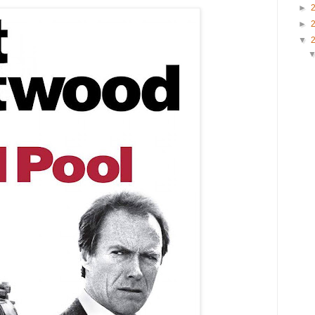
►
►
▼