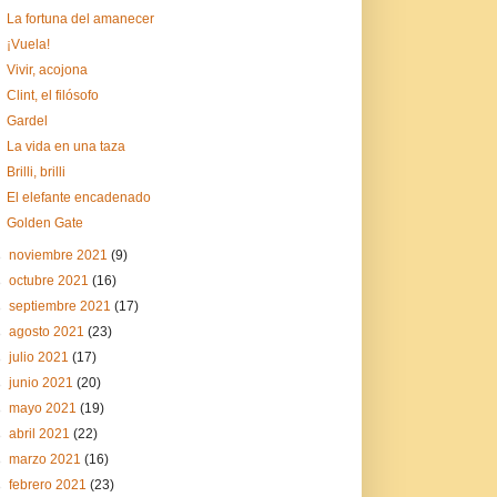
La fortuna del amanecer
¡Vuela!
Vivir, acojona
Clint, el filósofo
Gardel
La vida en una taza
Brilli, brilli
El elefante encadenado
Golden Gate
►
noviembre 2021
(9)
►
octubre 2021
(16)
►
septiembre 2021
(17)
►
agosto 2021
(23)
►
julio 2021
(17)
►
junio 2021
(20)
►
mayo 2021
(19)
►
abril 2021
(22)
►
marzo 2021
(16)
►
febrero 2021
(23)