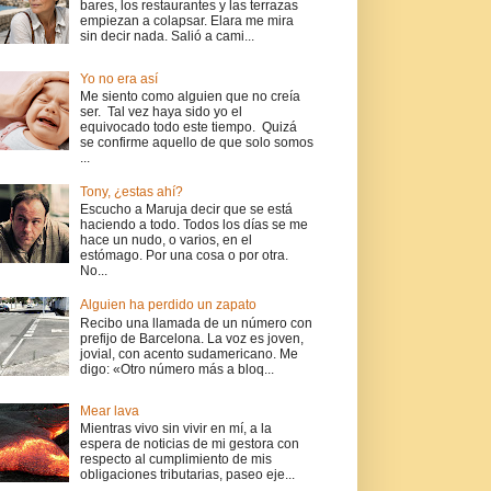
bares, los restaurantes y las terrazas
empiezan a colapsar. Elara me mira
sin decir nada. Salió a cami...
Yo no era así
Me siento como alguien que no creía
ser. Tal vez haya sido yo el
equivocado todo este tiempo. Quizá
se confirme aquello de que solo somos
...
Tony, ¿estas ahí?
Escucho a Maruja decir que se está
haciendo a todo. Todos los días se me
hace un nudo, o varios, en el
estómago. Por una cosa o por otra.
No...
Alguien ha perdido un zapato
Recibo una llamada de un número con
prefijo de Barcelona. La voz es joven,
jovial, con acento sudamericano. Me
digo: «Otro número más a bloq...
Mear lava
Mientras vivo sin vivir en mí, a la
espera de noticias de mi gestora con
respecto al cumplimiento de mis
obligaciones tributarias, paseo eje...