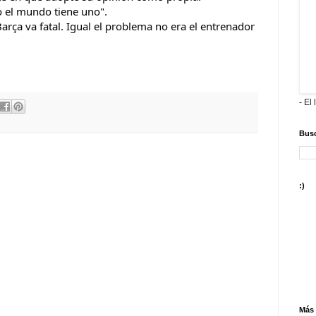
do el mundo tiene uno".
Barça va fatal. Igual el problema no era el entrenador 
- El 
Busc
:)
Más 