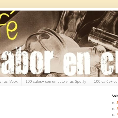
virus iVoox
100 cafés+ con un puto virus Spotify
100 cafés+ co
Arch
►
►
►