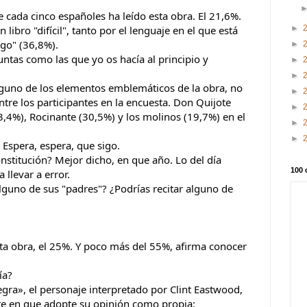
 cada cinco españoles ha leído esta obra. El 21,6%.
►
libro "difícil", tanto por el lenguaje en el que está 
go" (36,8%).
►
ntas como las que yo os hacía al principio y 
►
►
lguno de los elementos emblemáticos de la obra, no 
►
tre los participantes en la encuesta. Don Quijote 
►
,4%), Rocinante (30,5%) y los molinos (19,7%) en el 
►
►
 Espera, espera, que sigo.
stitución? Mejor dicho, en que año. Lo del día 
100 
llevar a error.
guno de sus "padres"? ¿Podrías recitar alguno de 
ta obra, el 25%. Y poco más del 55%, afirma conocer 
ía?
egra», el personaje interpretado por Clint Eastwood, 
te en que adopte su opinión como propia: