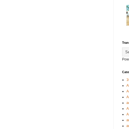
Tran
Pow
Cate
1
A
A
A
a
A
A
a
a