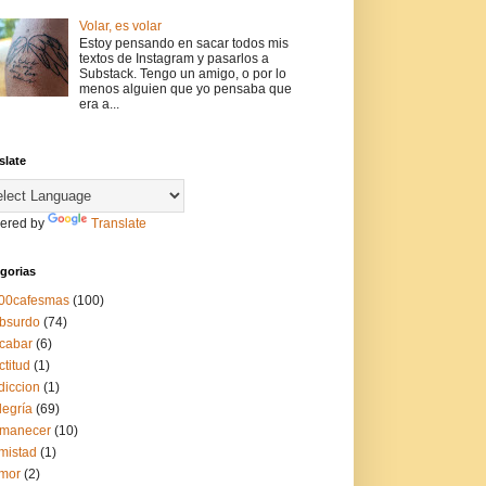
Volar, es volar
Estoy pensando en sacar todos mis
textos de Instagram y pasarlos a
Substack. Tengo un amigo, o por lo
menos alguien que yo pensaba que
era a...
slate
ered by
Translate
gorias
00cafesmas
(100)
bsurdo
(74)
cabar
(6)
ctitud
(1)
diccion
(1)
legría
(69)
manecer
(10)
mistad
(1)
mor
(2)