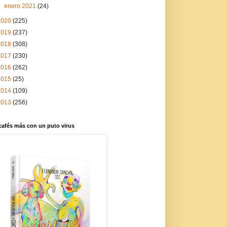
►
enero 2021
(24)
2020
(225)
2019
(237)
2018
(308)
2017
(230)
2016
(262)
2015
(25)
2014
(109)
2013
(256)
cafés más con un puto virus